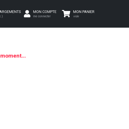
HARGEMENTS
MON COMPTE
MON PANIER
c.)
me connecter
vide
e moment...