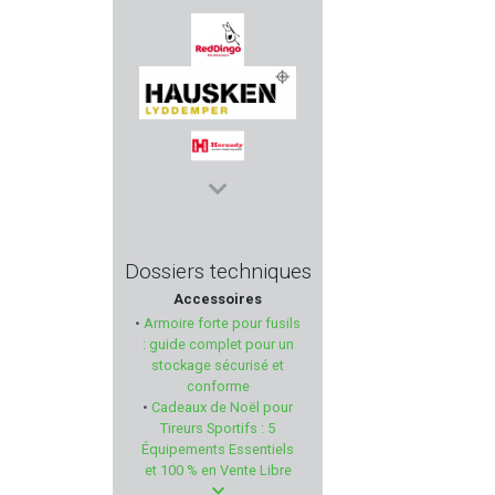
BENELLI
RED DINGO
HAUSKEN
HORNADY
BLACK FIRE
Dossiers techniques
Accessoires
SNOWPEAK
•
Armoire forte pour fusils
: guide complet pour un
CCI
stockage sécurisé et
conforme
•
Cadeaux de Noël pour
HERA ARMS
Tireurs Sportifs : 5
Équipements Essentiels
FEINWERKBAU
et 100 % en Vente Libre