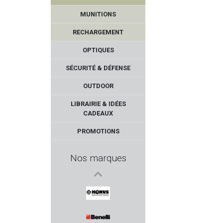
MUNITIONS
RECHARGEMENT
OPTIQUES
SÉCURITÉ & DÉFENSE
OUTDOOR
GARMIN
LIBRAIRIE & IDÉES
CADEAUX
HOTRONIC
PROMOTIONS
VALMET
Nos marques
XS SIGHTS
TB OUTDOORS
KONUS