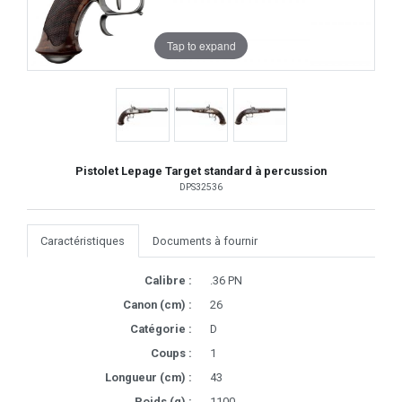
Tap to expand
Pistolet Lepage Target standard à percussion
DPS32536
Caractéristiques
Documents à fournir
Calibre :
.36 PN
Canon (cm) :
26
Catégorie :
D
Coups :
1
Longueur (cm) :
43
Poids (g) :
1100