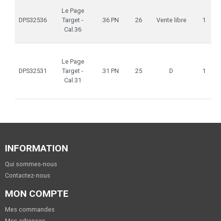
Le Page
DPS32536
Target -
.36 PN
26
Vente libre
1
Cal.36
Le Page
DPS32531
Target -
.31 PN
25
D
1
Cal.31
INFORMATION
Qui sommes-nous
Contactez-nous
MON COMPTE
Mes commandes
Mes adresses