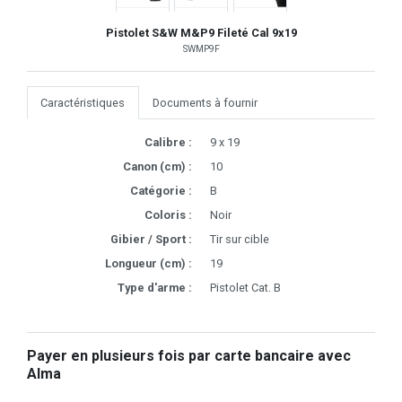
Pistolet S&W M&P9 Fileté Cal 9x19
SWMP9F
Caractéristiques
Documents à fournir
Calibre :
9 x 19
Canon (cm) :
10
Catégorie :
B
Coloris :
Noir
Gibier / Sport :
Tir sur cible
Longueur (cm) :
19
Type d'arme :
Pistolet Cat. B
Payer en plusieurs fois par carte bancaire avec
Alma