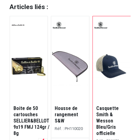
Articles liés :
Boite de 50
Housse de
Casquette
SON
cartouches
rangement
Smith &
S
SELLIER&BELLOT
S&W
Wesson
R
19
9x19 FMJ 124gr /
Bleu/Gris
Réf. : PH110020
8g
officielle
M