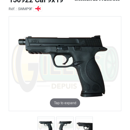
Réf. : SWMP9F
Tap to expand