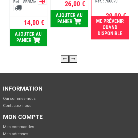
Réf. : 788073
Réf. : SB9MM
26,00 €
 €
29,00 €
AJOUTER AU
R
ME PRÉVENIR
14,00 €
PANIER
RE
RUPTURE
QUAND
DISPONIBLE
AJOUTER AU
PANIER
INFORMATION
Qui sommes-nous
Contactez-nous
MON COMPTE
Mes commandes
Mes adresses