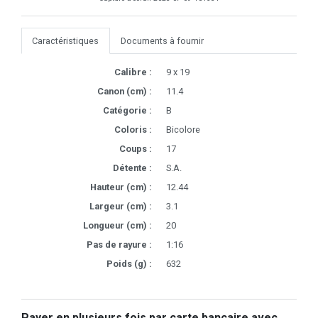
Caractéristiques
Documents à fournir
Calibre :
9 x 19
Canon (cm) :
11.4
Catégorie :
B
Coloris :
Bicolore
Coups :
17
Détente :
S.A.
Hauteur (cm) :
12.44
Largeur (cm) :
3.1
Longueur (cm) :
20
Pas de rayure :
1:16
Poids (g) :
632
Payer en plusieurs fois par carte bancaire avec