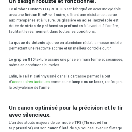
Un design robuste et fonctionnel.
Le
Kimber Custom TLE/RL II TFS
est fabriqué en acier inoxydable
avec une
finition KimPro II noire
, offrant une résistance accrue
aux intempéries et à l’usure. Sa glissière en
acier inoxydable
est
dotée de
stries de préhension profondes
à l’avant et à l’arrière,
facilitant le réarmement dans toutes les conditions.
La
queue de détente
ajourée en aluminium réduit la masse mobile,
permettant une réactivité accrue et un meilleur contrôle du tir.
Le
grip en G10
texturé assure une prise en main ferme et sécurisée,
même en conditions humides.
Enfin, le
rail Picatinny
usiné dans la carcasse permet l’ajout
d’
accessoires tactiques
comme une
lampe ou un laser
, renforçant
la polyvalence de l’arme.
Un canon optimisé pour la précision et le tir
avec silencieux.
L’un des atouts majeurs de ce modèle
TFS (Threaded for
Suppressior)
est son
canon fileté
de 5,5 pouces, avec un filetage