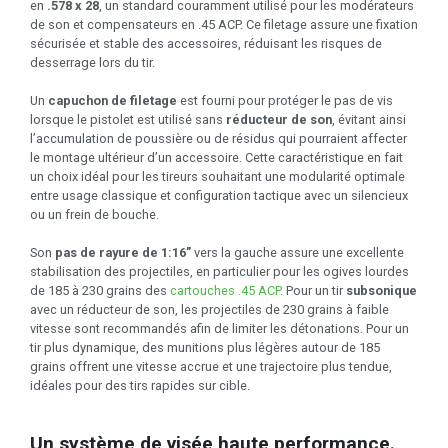
en
.578 x 28
, un standard couramment utilisé pour les modérateurs
de son et compensateurs en .45 ACP. Ce filetage assure une fixation
sécurisée et stable des accessoires, réduisant les risques de
desserrage lors du tir.
Un
capuchon de filetage
est fourni pour protéger le pas de vis
lorsque le pistolet est utilisé sans
réducteur de son
, évitant ainsi
l’accumulation de poussière ou de résidus qui pourraient affecter
le montage ultérieur d’un accessoire. Cette caractéristique en fait
un choix idéal pour les tireurs souhaitant une modularité optimale
entre usage classique et configuration tactique avec un silencieux
ou un frein de bouche.
Son
pas de rayure de 1:16”
vers la gauche assure une excellente
stabilisation des projectiles, en particulier pour les ogives lourdes
de 185 à 230 grains des
cartouches .45 ACP
. Pour un tir
subsonique
avec un réducteur de son, les projectiles de 230 grains à faible
vitesse sont recommandés afin de limiter les détonations. Pour un
tir plus dynamique, des munitions plus légères autour de 185
grains offrent une vitesse accrue et une trajectoire plus tendue,
idéales pour des tirs rapides sur cible.
Un système de visée haute performance.