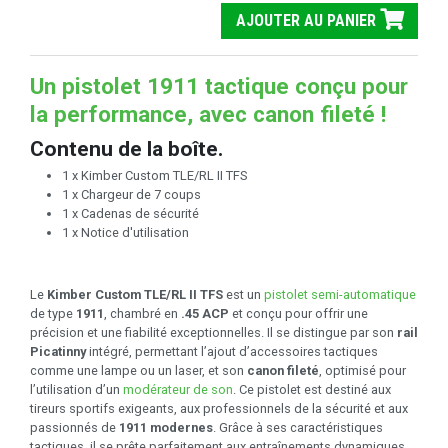
AJOUTER AU PANIER
Un pistolet 1911 tactique conçu pour
la performance, avec canon fileté !
Contenu de la boîte.
1 x Kimber Custom TLE/RL II TFS
1 x Chargeur de 7 coups
1 x Cadenas de sécurité
1 x Notice d'utilisation
Le
Kimber Custom TLE/RL II TFS
est un
pistolet semi-automatique
de type
1911
, chambré en
.45 ACP
et conçu pour offrir une
précision et une fiabilité exceptionnelles. Il se distingue par son
rail
Picatinny
intégré, permettant l’ajout d’accessoires tactiques
comme une lampe ou un laser, et son
canon fileté
, optimisé pour
l’utilisation d’un
modérateur de son
. Ce pistolet est destiné aux
tireurs sportifs exigeants, aux professionnels de la sécurité et aux
passionnés de
1911 modernes
. Grâce à ses caractéristiques
tactiques, il se prête parfaitement aux entraînements dynamiques