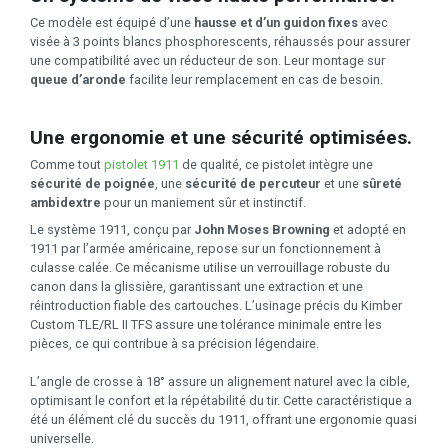
Ce modèle est équipé d’une
hausse et d’un guidon fixes
avec
visée à 3 points blancs phosphorescents, réhaussés pour assurer
une compatibilité avec un réducteur de son. Leur montage sur
queue d’aronde
facilite leur remplacement en cas de besoin.
Une ergonomie et une sécurité optimisées.
Comme tout
pistolet 1911
de qualité, ce pistolet intègre une
sécurité de poignée
, une
sécurité de percuteur
et une
sûreté
ambidextre
pour un maniement sûr et instinctif.
Le système 1911, conçu par
John Moses Browning
et adopté en
1911 par l’armée américaine, repose sur un fonctionnement à
culasse calée. Ce mécanisme utilise un verrouillage robuste du
canon dans la glissière, garantissant une extraction et une
réintroduction fiable des cartouches. L’usinage précis du Kimber
Custom TLE/RL II TFS assure une tolérance minimale entre les
pièces, ce qui contribue à sa précision légendaire.
L’angle de crosse à 18° assure un alignement naturel avec la cible,
optimisant le confort et la répétabilité du tir. Cette caractéristique a
été un élément clé du succès du 1911, offrant une ergonomie quasi
universelle.