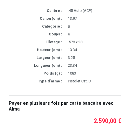
Calibre :
.45 Auto (ACP)
Canon (cm) :
13.97
Catégorie :
B
Coups :
8
Filetage :
.578 x 28
Hauteur (cm) :
13.34
Largeur (cm) :
3.25
Longueur (cm) :
23.34
Poids (g) :
1083
Type d'arme :
Pistolet Cat. B
Payer en plusieurs fois par carte bancaire avec
Alma
2.590,00 €