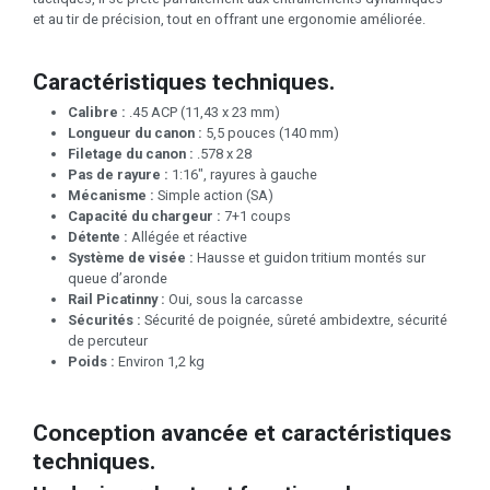
et au tir de précision, tout en offrant une ergonomie améliorée.
Caractéristiques techniques.
Calibre :
.45 ACP (11,43 x 23 mm)
Longueur du canon :
5,5 pouces (140 mm)
Filetage du canon :
.578 x 28
Pas de rayure :
1:16", rayures à gauche
Mécanisme :
Simple action (SA)
Capacité du chargeur :
7+1 coups
Détente :
Allégée et réactive
Système de visée :
Hausse et guidon tritium montés sur
queue d’aronde
Rail Picatinny :
Oui, sous la carcasse
Sécurités :
Sécurité de poignée, sûreté ambidextre, sécurité
de percuteur
Poids :
Environ 1,2 kg
Conception avancée et caractéristiques
techniques.