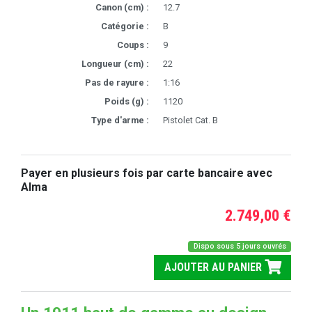
Canon (cm) :
12.7
Catégorie :
B
Coups :
9
Longueur (cm) :
22
Pas de rayure :
1:16
Poids (g) :
1120
Type d'arme :
Pistolet Cat. B
Payer en plusieurs fois par carte bancaire avec
Alma
2.749,00 €
Dispo sous 5 jours ouvrés
AJOUTER AU PANIER