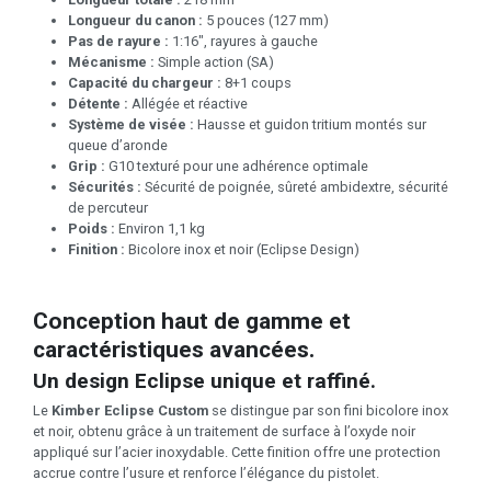
Longueur du canon :
5 pouces (127 mm)
Pas de rayure :
1:16", rayures à gauche
Mécanisme :
Simple action (SA)
Capacité du chargeur :
8+1 coups
Détente :
Allégée et réactive
Système de visée :
Hausse et guidon tritium montés sur
queue d’aronde
Grip :
G10 texturé pour une adhérence optimale
Sécurités :
Sécurité de poignée, sûreté ambidextre, sécurité
de percuteur
Poids :
Environ 1,1 kg
Finition :
Bicolore inox et noir (Eclipse Design)
Conception haut de gamme et
caractéristiques avancées.
Un design Eclipse unique et raffiné.
Le
Kimber Eclipse Custom
se distingue par son fini bicolore inox
et noir, obtenu grâce à un traitement de surface à l’oxyde noir
appliqué sur l’acier inoxydable. Cette finition offre une protection
accrue contre l’usure et renforce l’élégance du pistolet.