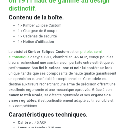
Un 1911 haut de gamme au design
distinctif.
Contenu de la boîte.
1 x Kimber Eclipse Custom
1 x Chargeur de 8 coups
1 x Cadenas de sécurité
1 x Notice d'utilisation
Le
pistolet Kimber Eclipse Custom
est un
pistolet semi-
automatique
de type 1911, chambré en
.45 ACP
, conçu pour les
tireurs recherchant une combinaison parfaite entre esthétique et
performance. Son
fini bicolore inox et noir
lui confère un look
unique, tandis que ses composants de haute qualité garantissent
une précision et une fiabilité exceptionnelles. Ce modèle est
destiné aux tireurs recherchant une arme de précision offrant une
excellente ergonomie et une mécanique éprouvée. Grâce à son
canon Match Grade
, sa détente optimisée et ses
organes de
visée réglables
, il est particulièrement adapté au tir sur cible et
aux compétitions.
Caractéristiques techniques.
Calibre :
.45 ACP
Longueur totale :
218 mm