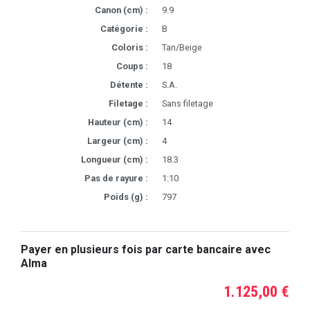
Canon (cm) :
9.9
Catégorie :
B
Coloris :
Tan/Beige
Coups :
18
Détente :
S.A.
Filetage :
Sans filetage
Hauteur (cm) :
14
Largeur (cm) :
4
Longueur (cm) :
18.3
Pas de rayure :
1:10
Poids (g) :
797
Payer en plusieurs fois par carte bancaire avec
Alma
1.125,00 €