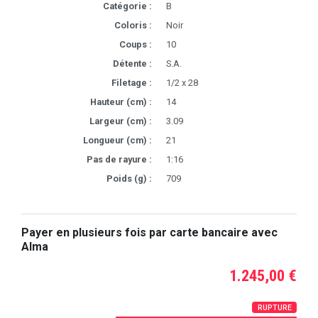
Catégorie :
B
Coloris :
Noir
Coups :
10
Détente :
S.A.
Filetage :
1/2 x 28
Hauteur (cm) :
14
Largeur (cm) :
3.09
Longueur (cm) :
21
Pas de rayure :
1:16
Poids (g) :
709
Payer en plusieurs fois par carte bancaire avec
Alma
1.245,00 €
RUPTURE