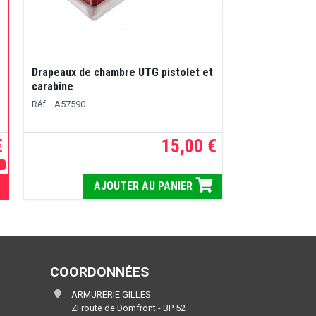
Drapeaux de chambre UTG pistolet et
carabine
Réf. : A57590
€
15,00 €
E
AJOUTER AU PANIER
COORDONNÉES
ARMURERIE GILLES
ZI route de Domfront - BP 52