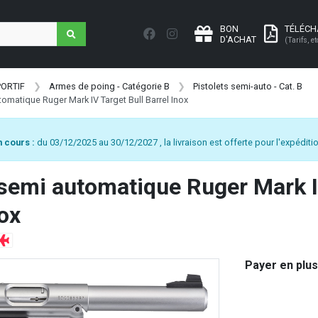
BON
TÉLÉC
D'ACHAT
(Tarifs, et
PORTIF
Armes de poing - Catégorie B
Pistolets semi-auto - Cat. B
tomatique Ruger Mark IV Target Bull Barrel Inox
 cours :
du 03/12/2025 au 30/12/2027 , la livraison est offerte pour l'expéditio
 semi automatique Ruger Mark I
nox
Payer en plus