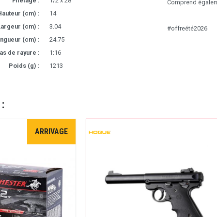
Filetage :
1/2 x 28
Comprend égaleme
Hauteur (cm) :
14
argeur (cm) :
3.04
#offreété2026
ngueur (cm) :
24.75
as de rayure :
1:16
Poids (g) :
1213
 :
ARRIVAGE