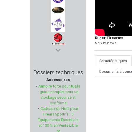
STAR ARMAS
VERNEY CARRON
Ruger Firearms
ALG DEFENSE
Mark IV Pistols.
BLACK FIRE
Caractéristiques
MAGLULA
Dossiers techniques
Documents à consu
Accessoires
ZASTAVA
•
Armoire forte pour fusils
: guide complet pour un
WALTHER
stockage sécurisé et
conforme
•
Cadeaux de Noël pour
PRO-SHOT PRODUCTS
Tireurs Sportifs : 5
Équipements Essentiels
CCI
et 100 % en Vente Libre