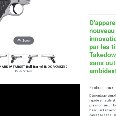
D’apparen
nouveau
innovati
Zoom
par les t
Takedown
sans out
MARK IV TARGET Bull Barrel INOX RKMK512
ambidext
RKMKIVTARG
Finition :
inox
.
Démontage simple,
rapide et facile 
pression sur un bo
basculer l'ensembl
carcasse sans l'ai