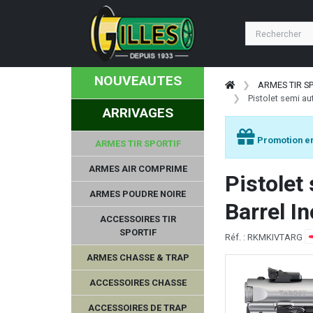
PIEXON
Seasons
NOUVEAUTES
CHEDDITE
ARMES TIR S
Pistolet semi au
ARRIVAGES
HAUSKEN
Promotion en
ARMES TIR SPORTIF
SNOWPEAK
ARMES AIR COMPRIME
Pistolet
WILSON COMBAT
ARMES POUDRE NOIRE
Barrel I
EYENIMAL
ACCESSOIRES TIR
SPORTIF
Réf. : RKMKIVTARG
BASCHIERI & PELLAGRI
ARMES CHASSE & TRAP
FEDERAL
ACCESSOIRES CHASSE
ACCESSOIRES DE TRAP