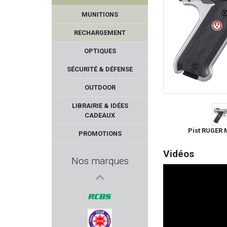
ZEISS
MUNITIONS
GAMO
RECHARGEMENT
KOWA
OPTIQUES
SÉCURITÉ & DÉFENSE
NORMA
OUTDOOR
WADIE
LIBRAIRIE & IDÉES
CADEAUX
STRASSER
Pist RUGER 
PROMOTIONS
ALTEX
Vidéos
Nos marques
RIETTI
STV
RCBS