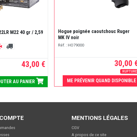
Hogue poignée caoutchouc Ruger
2LR M22 40 gr / 2,59
MK IV noir
Réf. : HO79000
30,00 
43,00 €
RUPTUR
ME PRÉVENIR QUAND DISPONIBLE
UTER AU PANIER
 COMPTE
MENTIONS LÉGALES
mmandes
CGV
esses
A propos de ce site