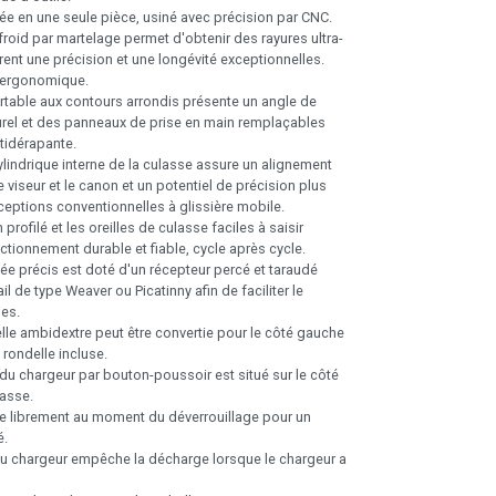
ée en une seule pièce, usiné avec précision par CNC.
froid par martelage permet d'obtenir des rayures ultra-
rent une précision et une longévité exceptionnelles.
 ergonomique.
table aux contours arrondis présente un angle de
urel et des panneaux de prise en main remplaçables
tidérapante.
ylindrique interne de la culasse assure un alignement
 viseur et le canon et un potentiel de précision plus
ceptions conventionnelles à glissière mobile.
n profilé et les oreilles de culasse faciles à saisir
ctionnement durable et fiable, cycle après cycle.
ée précis est doté d'un récepteur percé et taraudé
il de type Weaver ou Picatinny afin de faciliter le
es.
lle ambidextre peut être convertie pour le côté gauche
rondelle incluse.
 du chargeur par bouton-poussoir est situé sur le côté
asse.
e librement au moment du déverrouillage pour un
é.
u chargeur empêche la décharge lorsque le chargeur a