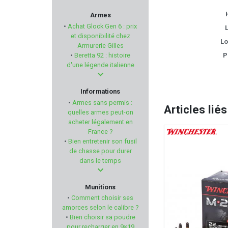
CHAPUIS ARMES
Armes
•
Achat Glock Gen 6 : prix
L
SAPL
et disponibilité chez
Lo
Armurerie Gilles
•
Beretta 92 : histoire
P
PROHANDS
d'une légende italienne
SOMLYS
Informations
•
Armes sans permis :
Articles liés
HENRY REPEATING ARMS
quelles armes peut-on
acheter légalement en
France ?
MAGNUM RESEARCH
•
Bien entretenir son fusil
de chasse pour durer
EUROHUNT
dans le temps
JACK PYKE
Munitions
•
Comment choisir ses
KICK EEZ
amorces selon le calibre ?
•
Bien choisir sa poudre
pour recharger en 9×19