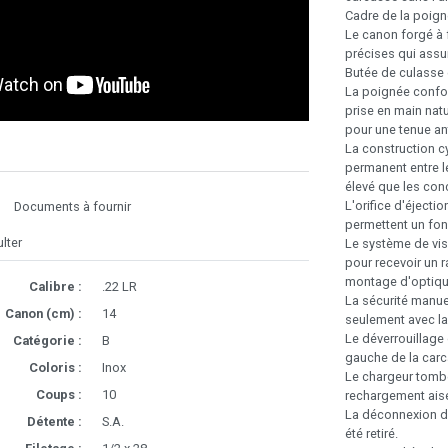
Cadre de la poign
Le canon forgé à 
précises qui assu
Butée de culasse
La poignée confor
prise en main nat
pour une tenue an
La construction c
permanent entre le
élevé que les con
L'orifice d'éjectio
Documents à fournir
permettent un fon
lter
Le système de vis
pour recevoir un ra
montage d'optiqu
Calibre :
.22 LR
La sécurité manue
Canon (cm) :
14
seulement avec la 
Le déverrouillage
Catégorie :
B
gauche de la carc
Coloris :
Inox
Le chargeur tomb
Coups :
10
rechargement ais
La déconnexion d
Détente :
S.A.
été retiré.