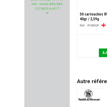
SAUVESTRE
mm : Vectan BA9, BA9
1/2, BA10 ou A1 ?
TOZ
50 cartouches CCI COPPER 22LR 21gr
50 cartouches RW
/ 1,36 g
40gr / 2,59g
BCM
Réf. : CCICOPPER
Réf. : RTARGP
Armurerie GILLES
€
21,00 €
RUPTURE
PREDATOR
ME PRÉVENIR QUAND DISPONIBLE
AJ
Duracell
VEGA HOLSTER
Autre référ
DLG TACTICAL
FEDERAL
TREELAND