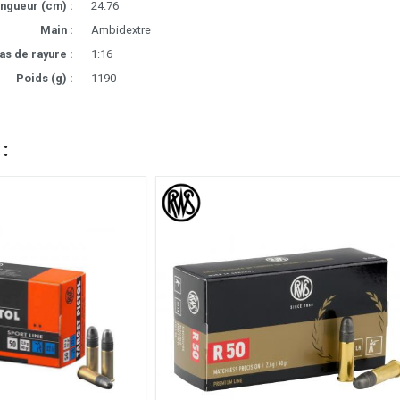
ngueur (cm) :
24.76
Main :
Ambidextre
as de rayure :
1:16
Poids (g) :
1190
 :