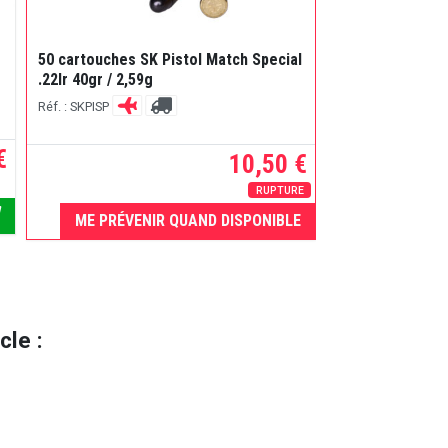
400 cartouches 
50 cartouches SK Pistol Match Special
g
.22lr 40gr / 2,59g
Réf. : WS22LRTE
Réf. : SKPISP
€
10,50 €
RUPTURE
A
ME PRÉVENIR QUAND DISPONIBLE
le :