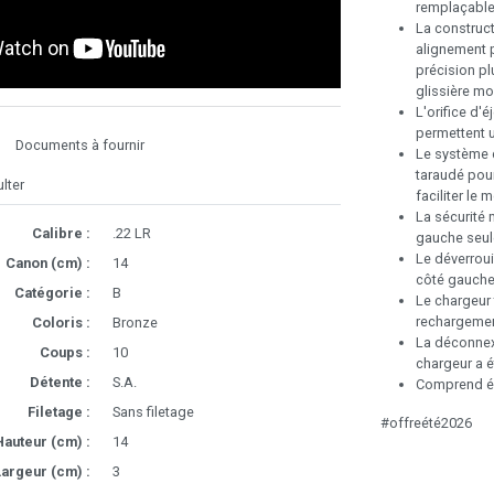
remplaçable
La construct
alignement p
précision pl
glissière mo
L'orifice d'é
permettent u
Documents à fournir
Le système d
taraudé pour
lter
faciliter le
La sécurité 
Calibre :
.22 LR
gauche seule
Le déverroui
Canon (cm) :
14
côté gauche
Catégorie :
B
Le chargeur
rechargemen
Coloris :
Bronze
La déconnex
Coups :
10
chargeur a ét
Détente :
S.A.
Comprend ég
Filetage :
Sans filetage
#offreété2026
Hauteur (cm) :
14
argeur (cm) :
3