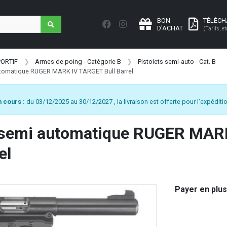
BON
TÉLÉC
D'ACHAT
(Tarifs, et
PORTIF
Armes de poing - Catégorie B
Pistolets semi-auto - Cat. B
utomatique RUGER MARK IV TARGET Bull Barrel
 cours :
du 03/12/2025 au 30/12/2027 , la livraison est offerte pour l'expéditio
t semi automatique RUGER MAR
el
Payer en plus