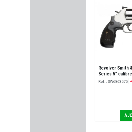
BIRCHWOOD-CASEY
STRASSER
VOERE
ALPEN ARMS
TOM JOULE
Revolver Smith 
Series 5" calib
SAUER
Réf. : SW6863575
REOLINK
FABARM PROFESSIONNAL
AJO
FRANKFORD ARSENAL