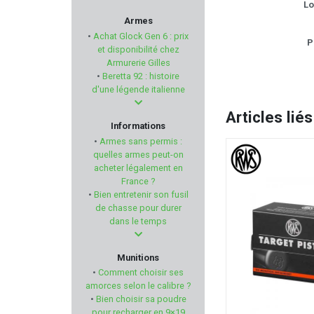
Lo
WD40
Armes
•
Achat Glock Gen 6 : prix
P
MESSERSCHMITT
et disponibilité chez
Armurerie Gilles
•
Beretta 92 : histoire
VARTA
d'une légende italienne
Articles liés
ELEMENT-OPTIC
Informations
•
Armes sans permis :
KAHLES
quelles armes peut-on
acheter légalement en
France ?
AERO PRECISION
•
Bien entretenir son fusil
de chasse pour durer
DO ALL OUTDOORS
dans le temps
ARKEN OPTICS
Munitions
•
Comment choisir ses
CMC TRIGGERS
amorces selon le calibre ?
•
Bien choisir sa poudre
pour recharger en 9×19