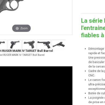
La série
l'entrai
Zoom
fiables à
Démontage si
et RUGER MARK IV TARGET Bull Barrel
rapide et fa
ist RUGER MARK IV TARGET Bull Barrel
Une pression
de basculer 
de la carcas
Cadre de la 
CNC.
Le canon for
ultra-précis
exceptionnel
Butée de cu
La poignée 
de prise en 