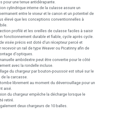
s pour une tenue antidérapante.
ion cylindrique interne de la culasse assure un
ermanent entre le viseur et le canon et un potentiel de
us élevé que les conceptions conventionnelles à
bile.
jection profilé et les oreilles de culasse faciles à saisir
n fonctionnement durable et fiable, cycle après cycle.
e visée précis est doté d'un récepteur percé et
 recevoir un rail de type Weaver ou Picatinny afin de
 montage d'optiques.
manuelle ambidextre peut être convertie pour le côté
ment avec la rondelle incluse.
llage du chargeur par bouton-poussoir est situé sur le
 de la carcasse.
 tombe librement au moment du déverrouillage pour un
t aisé.
ion du chargeur empêche la décharge lorsque le
é retiré.
alement deux chargeurs de 10 balles.