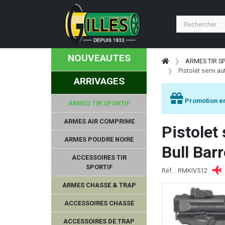
GOMANDER
META TACTICAL
NOUVEAUTES
GPA
ARMES TIR S
Pistolet semi a
ARRIVAGES
CHAPUIS ARMES
Promotion en
ARMES TIR SPORTIF
WBP
ARMES AIR COMPRIME
Pistole
MOJO OUTDOORS
ARMES POUDRE NOIRE
Bull Barr
COBALT KINETICS
ACCESSOIRES TIR
SPORTIF
Réf. : RMKIV512
COUNTRY SELLERIE
ARMES CHASSE & TRAP
TETRA GUN
ACCESSOIRES CHASSE
ACCESSOIRES DE TRAP