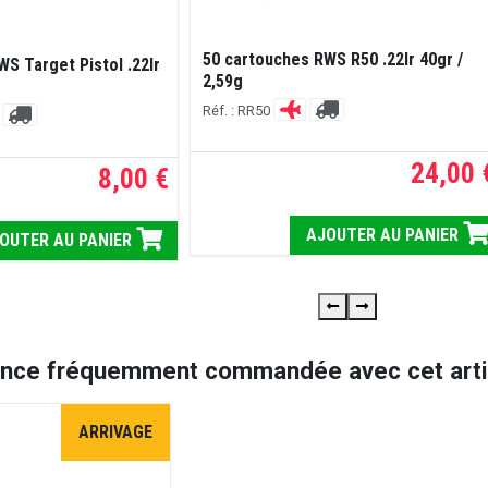
50 cartouches RWS R50 .22lr 40gr /
S Target Pistol .22lr
2,59g
Réf. : RR50
24,00 
8,00 €
AJOUTER AU PANIER
OUTER AU PANIER
ence fréquemment commandée avec cet artic
ARRIVAGE