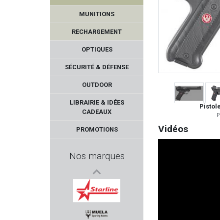
MAX KNIVES
MUNITIONS
SAK
RECHARGEMENT
PULSAR
OPTIQUES
SÉCURITÉ & DÉFENSE
HIKMICRO
OUTDOOR
NOBEL SPORT
LIBRAIRIE & IDÉES
Pistol
CADEAUX
P
BROWNELLS
Vidéos
PROMOTIONS
SAPL
Nos marques
KLEEN BORE
BASCHIERI & PELLAGRI
STARLINE