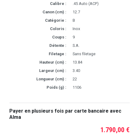
Calibre :
.45 Auto (ACP)
Canon (cm) :
12.7
Catégorie :
B
Coloris :
Inox
Coups :
9
Détente :
S.A.
Filetage :
Sans filetage
Hauteur (cm) :
13.84
Largeur (cm) :
3.40
Longueur (cm) :
22
Poids (g) :
1106
Payer en plusieurs fois par carte bancaire avec
Alma
1.790,00 €