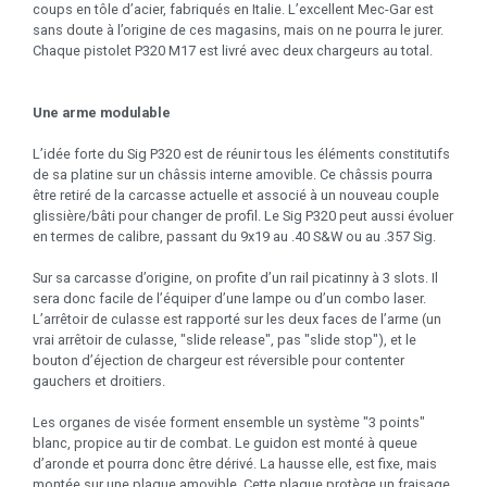
coups en tôle d’acier, fabriqués en Italie. L’excellent Mec-Gar est
sans doute à l’origine de ces magasins, mais on ne pourra le jurer.
Chaque pistolet P320 M17 est livré avec deux chargeurs au total.
Une arme modulable
L’idée forte du Sig P320 est de réunir tous les éléments constitutifs
de sa platine sur un châssis interne amovible. Ce châssis pourra
être retiré de la carcasse actuelle et associé à un nouveau couple
glissière/bâti pour changer de profil. Le Sig P320 peut aussi évoluer
en termes de calibre, passant du 9x19 au .40 S&W ou au .357 Sig.
Sur sa carcasse d’origine, on profite d’un rail picatinny à 3 slots. Il
sera donc facile de l’équiper d’une lampe ou d’un combo laser.
L’arrêtoir de culasse est rapporté sur les deux faces de l’arme (un
vrai arrêtoir de culasse, "slide release", pas "slide stop"), et le
bouton d’éjection de chargeur est réversible pour contenter
gauchers et droitiers.
Les organes de visée forment ensemble un système "3 points"
blanc, propice au tir de combat. Le guidon est monté à queue
d’aronde et pourra donc être dérivé. La hausse elle, est fixe, mais
montée sur une plaque amovible. Cette plaque protège un fraisage