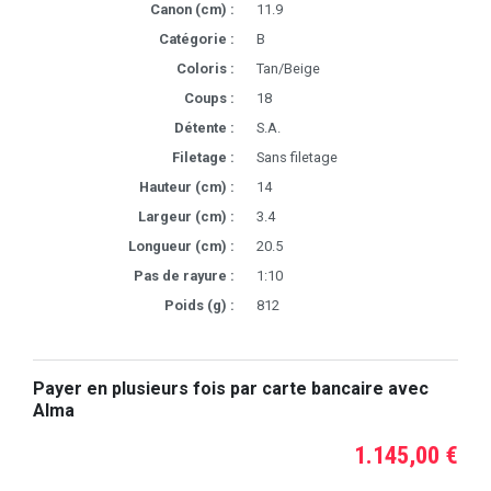
Canon (cm) :
11.9
Catégorie :
B
Coloris :
Tan/Beige
Coups :
18
Détente :
S.A.
Filetage :
Sans filetage
Hauteur (cm) :
14
Largeur (cm) :
3.4
Longueur (cm) :
20.5
Pas de rayure :
1:10
Poids (g) :
812
Payer en plusieurs fois par carte bancaire avec
Alma
1.145,00 €