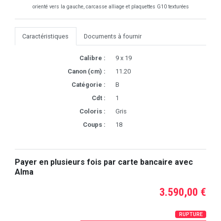
orienté vers la gauche, carcasse alliage et plaquettes G10 texturées
Caractéristiques
Documents à fournir
Calibre :
9 x 19
Canon (cm) :
11.20
Catégorie :
B
Cdt :
1
Coloris :
Gris
Coups :
18
Payer en plusieurs fois par carte bancaire avec
Alma
3.590,00 €
RUPTURE