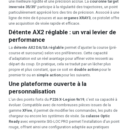
une meilleure rigidité et une précision accrue. La
couronne target
inversée 35/35°
participe à la régularité des trajectoires, un point
particulièrement apprécié lors des tirs de précision. Associé à une
ligne de mire de 6 pouces et aux
organes XRAY3
, ce pistolet offre
une acquisition de visée rapide et efficace.
Détente AX2 réglable : un vrai levier de
performance
La
détente AX2 DA/SA réglable
permet d’ajuster la course (pré-
course et surcourse) selon vos préférences. Cette capacité
d’adaptation est un réel avantage pour affiner votre ressenti au
départ du coup. En pratique, cela se traduit par un lâcher plus
propre et plus constant, que ce soit en
double action
pour le
premier tir ou en
simple action
pour les suivants.
Une plateforme ouverte à la
personnalisation
L’un des points forts du
P226 X-Legion 9x19
, c’est sa capacité à
évoluer. Compatible avec de nombreuses pièces issues de la
gamme
XFive
, il permet de modifier les commandes, les puits de
chargeur ou encore les systèmes de visée. Sa
culasse Optic
Ready
avec empreinte SIG-LOC PRO permet l’installation d’un point
rouge, offrant ainsi une configuration adaptée aux pratiques