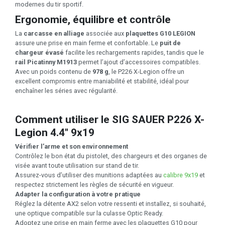
modernes du tir sportif.
Ergonomie, équilibre et contrôle
La
carcasse en alliage
associée aux
plaquettes G10 LEGION
assure une prise en main ferme et confortable. Le
puit de
chargeur évasé
facilite les rechargements rapides, tandis que le
rail Picatinny M1913
permet l’ajout d’accessoires compatibles.
Avec un poids contenu de
978 g
, le P226 X-Legion offre un
excellent compromis entre maniabilité et stabilité, idéal pour
enchaîner les séries avec régularité.
Comment utiliser le SIG SAUER P226 X-
Legion 4.4" 9x19
Vérifier l’arme et son environnement
Contrôlez le bon état du pistolet, des chargeurs et des organes de
visée avant toute utilisation sur stand de tir.
Assurez-vous d’utiliser des munitions adaptées au
calibre 9x19
et
respectez strictement les règles de sécurité en vigueur.
Adapter la configuration à votre pratique
Réglez la détente AX2 selon votre ressenti et installez, si souhaité,
une optique compatible sur la culasse Optic Ready.
Adoptez une prise en main ferme avec les plaquettes G10 pour