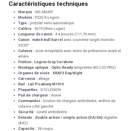
Caractéristiques techniques
Marque :
SIG SAUER
Modèle :
P226 X-Legion
Type :
pistolet semi-automatique
Calibre :
9x19 (9mm Luger)
Longueur du canon :
4.4 pouces (111,76 mm)
Canon :
match bull barrel
avec couronne target inversée
35/35°
Culasse :
acier inoxydable avec stries de préhension avant et
arrière
Finition :
Legion Gray Cerakote
Montage optique :
Optic Ready
(empreinte SIG-LOC PRO)
Organes de visée :
XRAY3 Day/Night
Carcasse :
alliage
Rail :
rail Picatinny M1913
Plaquettes :
G10 LEGION
Puit de chargeur :
évasé
Commandes :
bouton de chargeur ambidextre, arrêtoir de
culasse côté gauche
Sécurité :
sûreté ambidextre
Détente :
double action / simple action (DA/SA)
réglable
(AX2)
Capacité :
18 coups