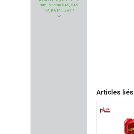
ELECTRO POINT
mm : Vectan BA9, BA9
1/2, BA10 ou A1 ?
GSG - German Sport Gun
MOJO OUTDOORS
ARMENET
SCHAFTOL
SPYPOINT
MANUFACTURE PERRIN
Articles liés
PROHANDS
HOLOSUN
K25