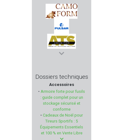
AIMPOINT
CAMO FORM
PULSAR
ATS AMMUNITION
BETTINSOLI
Dossiers techniques
Accessoires
MAX KNIVES
•
Armoire forte pour fusils
: guide complet pour un
HISTORIA LOISIRS
stockage sécurisé et
conforme
•
Cadeaux de Noël pour
MARTINEZ ALBAINOX
Tireurs Sportifs : 5
Équipements Essentiels
CALDWELL
et 100 % en Vente Libre