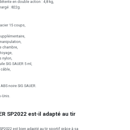
détente en double action : 4,8 kg,
argé : 822g.
acier 15 coups,
supplémentaire,
manipulation,
e chambre,
ttoyage,
s nylon,
uile SIG SAUER 5 ml,
 câble,
e ABS noire SIG SAUER.
s-Unis.
R SP2022 est-il adapté au tir
SP2022 est bien adapté au tir sportif grâce à sa