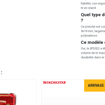
fiabilité, son erg
tir en stand.
Quel type d
?
Ce pistolet est c
9x19 mm, largement
polyvalence.
Ce modèle e
Oui, le SP2022 a é
volume de tir impo
durabilité dans le
 :
ARRIVAGE