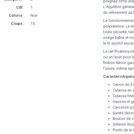
poignée offre une
L’équilibre généra
Cdt :
1
du relèvement au t
Coloris :
Noir
Le fonctionnement
Coups :
15
polyvalence. Le l
toute sécurité, ta
usage fiable et m
le tir sportif enca
Le rail Picatinny
ou un laser pour l
finition Nitron gar
l’usure, même apr
Caractéristiques
Canon de 3.9
Culasse en a
Culasse finit
Hausse et gu
Carcasse p
Sureté deco
Bouton de ch
Détente doub
Poids de la 