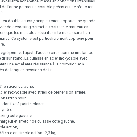
 excellente adhérence, même en conditions intensives.
l de l’arme permet un contrôle précis et une réduction
ir.
 en double action / simple action apporte une grande
evier de decocking permet d’abaisser le marteau en
ndis que les multiples sécurités internes assurent un
aîtrisé. Ce système est particulièrement apprécié pour
dré.
 intégré permet l’ajout d’accessoires comme une lampe
e tir sur stand. La culasse en acier inoxydable avec
antit une excellente résistance à la corrosion et à
ès de longues sessions de tir.
 :
" en acier carbone,
cier inoxydable avec stries de préhension arrière,
ion Nitron noire,
idon fixe à points blancs,
olymère
cking côté gauche,
argeur et arrêtoir de culasse côté gauche,
le action,
détente en simple action : 2,3 kg,