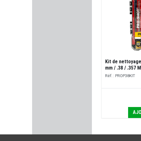
MERKEL
KMR
BERETTA
MAGLULA
Kit de nettoyag
mm / .38 / .357 
MANURHIN
Réf. : PROP38KIT
UBERTI
ULFHEDNAR
AJO
LEE PRECISION
HELEN BAUD