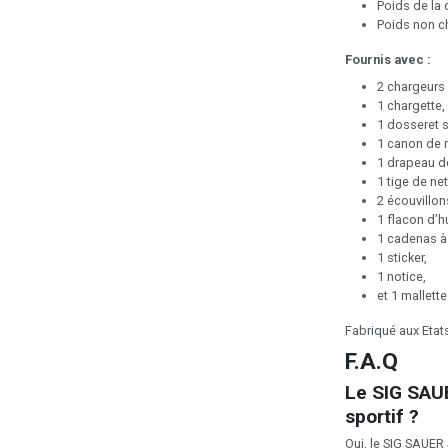
Poids de la 
Poids non ch
Fournis avec :
2 chargeurs 
1 chargette,
1 dosseret 
1 canon de 
1 drapeau d
1 tige de ne
2 écouvillon
1 flacon d’h
1 cadenas à
1 sticker,
1 notice,
et 1 mallett
Fabriqué aux Etat
F.A.Q
Le SIG SAUE
sportif ?
Oui, le SIG SAUER 