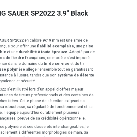
SIG SAUER SP2022 3.9" Black
SAUER SP2022
en calibre
9x19 mm
est une arme de
nçue pour offrir une
fiabilité exemplaire
, une
prise
able
et une
durabilité à toute épreuve
. Adopté par de
es de l’ordre françaises
, ce modèle s’est imposé
ence dans le domaine du
tir de service
et du
tir
sse polymère
allège l’ensemble tout en garantissant
istance à l’usure, tandis que son
système de détente
yvalence et sécurité.
2 s’est illustré lors d’un appel d’offres majeur
ntaines de tireurs professionnels et des centaines de
ches tirées. Cette phase de sélection exigeante a
 sa robustesse, sa régularité de fonctionnement et sa
e. Il équipe aujourd’hui durablement plusieurs
ançaises, preuve de sa crédibilité opérationnelle.
se polymère et ses dosserets interchangeables, le
acilement à différentes morphologies de main. Sa