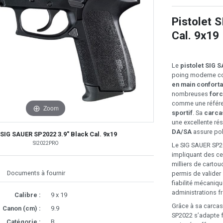
Pistolet 
Cal. 9x19
Le
pistolet SIG 
poing moderne co
en main confort
nombreuses
forc
comme une référ
Zoom
sportif
. Sa
carca
une excellente rés
DA/SA
assure pol
 SIG SAUER SP2022 3.9" Black Cal. 9x19
SI2022PRO
Le SIG SAUER SP202
impliquant des ce
milliers de cartou
Documents à fournir
permis de valider
fiabilité mécaniqu
administrations fr
Calibre :
9 x 19
Grâce à sa carcas
Canon (cm) :
9.9
SP2022 s’adapte f
Catégorie :
B