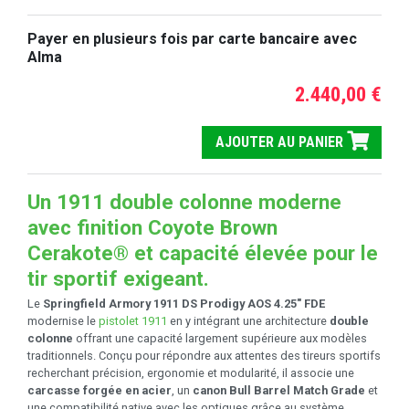
Payer en plusieurs fois par carte bancaire avec
Alma
2.440,00 €
AJOUTER AU PANIER
Un 1911 double colonne moderne
avec finition Coyote Brown
Cerakote® et capacité élevée pour le
tir sportif exigeant.
Le
Springfield Armory 1911 DS Prodigy AOS 4.25" FDE
modernise le
pistolet 1911
en y intégrant une architecture
double
colonne
offrant une capacité largement supérieure aux modèles
traditionnels. Conçu pour répondre aux attentes des tireurs sportifs
recherchant précision, ergonomie et modularité, il associe une
carcasse forgée en acier
, un
canon Bull Barrel Match Grade
et
une compatibilité native avec les optiques grâce au système