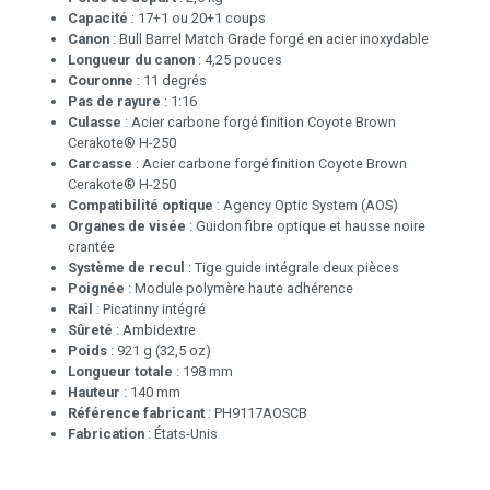
Capacité
: 17+1 ou 20+1 coups
Canon
: Bull Barrel Match Grade forgé en acier inoxydable
Longueur du canon
: 4,25 pouces
Couronne
: 11 degrés
Pas de rayure
: 1:16
Culasse
: Acier carbone forgé finition Coyote Brown
Cerakote® H-250
Carcasse
: Acier carbone forgé finition Coyote Brown
Cerakote® H-250
Compatibilité optique
: Agency Optic System (AOS)
Organes de visée
: Guidon fibre optique et hausse noire
crantée
Système de recul
: Tige guide intégrale deux pièces
Poignée
: Module polymère haute adhérence
Rail
: Picatinny intégré
Sûreté
: Ambidextre
Poids
: 921 g (32,5 oz)
Longueur totale
: 198 mm
Hauteur
: 140 mm
Référence fabricant
: PH9117AOSCB
Fabrication
: États-Unis