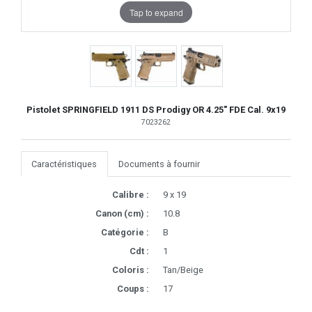
Tap to expand
Pistolet SPRINGFIELD 1911 DS Prodigy OR 4.25" FDE Cal. 9x19
7023262
Caractéristiques
Documents à fournir
Calibre :
9 x 19
Canon (cm) :
10.8
Catégorie :
B
Cdt :
1
Coloris :
Tan/Beige
Coups :
17