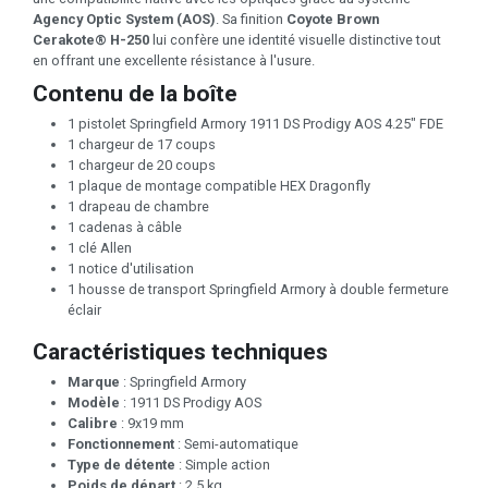
Agency Optic System (AOS)
. Sa finition
Coyote Brown
Cerakote® H-250
lui confère une identité visuelle distinctive tout
en offrant une excellente résistance à l'usure.
Contenu de la boîte
1 pistolet Springfield Armory 1911 DS Prodigy AOS 4.25" FDE
1 chargeur de 17 coups
1 chargeur de 20 coups
1 plaque de montage compatible HEX Dragonfly
1 drapeau de chambre
1 cadenas à câble
1 clé Allen
1 notice d'utilisation
1 housse de transport Springfield Armory à double fermeture
éclair
Caractéristiques techniques
Marque
: Springfield Armory
Modèle
: 1911 DS Prodigy AOS
Calibre
: 9x19 mm
Fonctionnement
: Semi-automatique
Type de détente
: Simple action
Poids de départ
: 2,5 kg