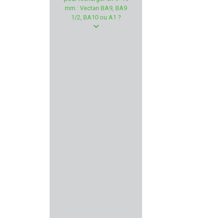
VEGA HOLSTER
mm : Vectan BA9, BA9
1/2, BA10 ou A1 ?
PUMA-TEC
GSG - German Sport Gun
LUCANSKY
ALTEX
MEC GAR
VECTAN
LEDWAVE
BRENNEKE
CAMO FORM