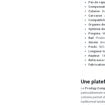
Pas de ray
Compensat
Culasse
: A
Carcasse
: 
Compatibili
Organes de
Système de
Poignée
: M
Rail
: Picati
Sûreté
: Am
Poids
: 935 
Longueur to
Hauteur
: 1
Référence 
Fabrication
Une plate
Le
Prodigy Comp
particulièrement e
colonne permet d
traditionnel tandi