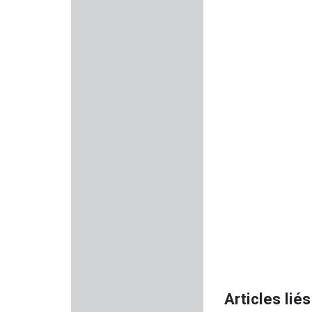
WALKER'S
LUNA OPTIQUE
LEBEL
PERCUSSION
MAGLULA
BLACK BEASTS
PIERRE ARTISAN
SPRINGFIELD ARMORY
UMAREX
Articles liés
ATA ARMS