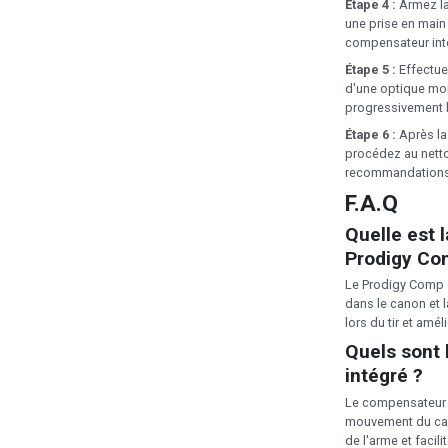
Étape 4 :
Armez la
une prise en main
compensateur int
Étape 5 :
Effectue
d'une optique mo
progressivement l
Étape 6 :
Après la 
procédez au netto
recommandations 
F.A.Q
Quelle est l
Prodigy Com
Le Prodigy Comp 
dans le canon et 
lors du tir et amél
Quels sont
intégré ?
Le compensateur re
mouvement du cano
de l'arme et facilit