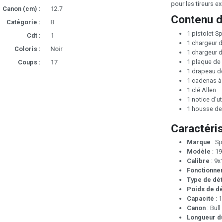
pour les tireurs e
Canon (cm) :
12.7
Contenu d
Catégorie :
B
1 pistolet 
Cdt :
1
1 chargeur 
Coloris :
Noir
1 chargeur 
1 plaque de
Coups :
17
1 drapeau 
1 cadenas à
1 clé Allen
1 notice d'ut
1 housse de 
Caractéri
Marque
: S
Modèle
: 1
Calibre
: 9
Fonctionne
Type de dé
Poids de d
Capacité
: 
Canon
: Bul
Longueur d