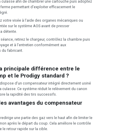
 culasse afin de chambrer une cartouche puis adoptez
 ferme permettant d'exploiter efficacement le
égré.
z votre visée à l'aide des organes mécaniques ou
ntée sur le système AOS avant de presser
a détente.
séance, retirez le chargeur, contrôlez la chambre puis
yage et à l'entretien conformément aux
du fabricant.
a principale différence entre le
p et le Prodigy standard ?
dispose d'un compensateur intégré directement usiné
la culasse. Ce système réduit le relèvement du canon
iore la rapidité des tirs successifs.
 les avantages du compensateur
dirige une partie des gaz vers le haut afin de limiter le
n après le départ du coup. Cela améliore le contrôle
e le retour rapide sur la cible.