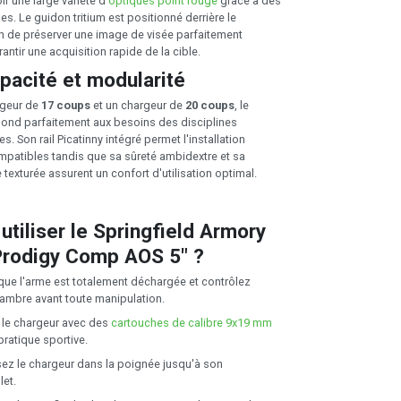
r une large variété d'
optiques point rouge
grâce à des
s. Le guidon tritium est positionné derrière le
 de préserver une image de visée parfaitement
ntir une acquisition rapide de la cible.
pacité et modularité
rgeur de
17 coups
et un chargeur de
20 coups
, le
ond parfaitement aux besoins des disciplines
. Son rail Picatinny intégré permet l'installation
patibles tandis que sa sûreté ambidextre et sa
texturée assurent un confort d'utilisation optimal.
tiliser le Springfield Armory
rodigy Comp AOS 5" ?
 que l'arme est totalement déchargée et contrôlez
hambre avant toute manipulation.
le chargeur avec des
cartouches de calibre 9x19 mm
pratique sportive.
sez le chargeur dans la poignée jusqu'à son
let.