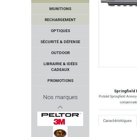
MUNITIONS
RECHARGEMENT
OPTIQUES
SÉCURITÉ & DÉFENSE
OUTDOOR
CCI
LIBRAIRIE & IDÉES
CADEAUX
DELORY BRUMARD
PROMOTIONS
BLASER
Springfield
Nos marques
Pistolet Springfield Armor
compensateur
Duracell
EUROHUNT
Caractéristiques
PELTOR 3M