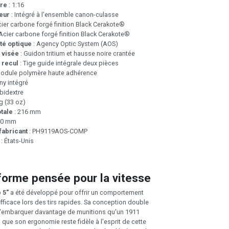
ure
: 1:16
eur
: Intégré à l'ensemble canon-culasse
cier carbone forgé finition Black Cerakote®
Acier carbone forgé finition Black Cerakote®
té optique
: Agency Optic System (AOS)
 visée
: Guidon tritium et hausse noire crantée
 recul
: Tige guide intégrale deux pièces
odule polymère haute adhérence
nny intégré
bidextre
g (33 oz)
tale
: 216 mm
40 mm
fabricant
: PH9119AOS-COMP
: États-Unis
forme pensée pour la vitesse
 5"
a été développé pour offrir un comportement
fficace lors des tirs rapides. Sa conception double
'embarquer davantage de munitions qu'un 1911
s que son ergonomie reste fidèle à l'esprit de cette