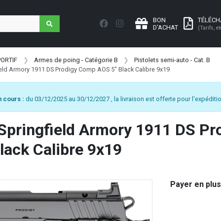
BON
TÉLÉC
D'ACHAT
(Tarifs, et
PORTIF
Armes de poing - Catégorie B
Pistolets semi-auto - Cat. B
field Armory 1911 DS Prodigy Comp AOS 5" Black Calibre 9x19
 cours :
du 03/12/2025 au 30/12/2027 , la livraison est offerte pour l'expéditio
 Springfield Armory 1911 DS P
lack Calibre 9x19
Payer en plus