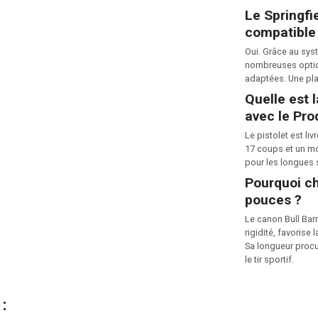
Le Springfi
compatible 
Oui. Grâce au sys
nombreuses optiq
adaptées. Une pla
Quelle est 
avec le Pr
Le pistolet est l
17 coups et un mo
pour les longues s
Pourquoi ch
pouces ?
Le canon Bull Bar
rigidité, favorise 
Sa longueur procu
le tir sportif.
 :