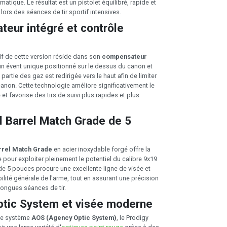
tique. Le résultat est un pistolet équilibré, rapide et
r lors des séances de tir sportif intensives.
eur intégré et contrôle
tif de cette version réside dans son
compensateur
un évent unique positionné sur le dessus du canon et
partie des gaz est redirigée vers le haut afin de limiter
canon. Cette technologie améliore significativement le
 et favorise des tirs de suivi plus rapides et plus
l Barrel Match Grade de 5
rrel Match Grade
en acier inoxydable forgé offre la
e pour exploiter pleinement le potentiel du calibre 9x19
e 5 pouces procure une excellente ligne de visée et
bilité générale de l'arme, tout en assurant une précision
longues séances de tir.
tic System et visée moderne
le système
AOS (Agency Optic System)
, le Prodigy