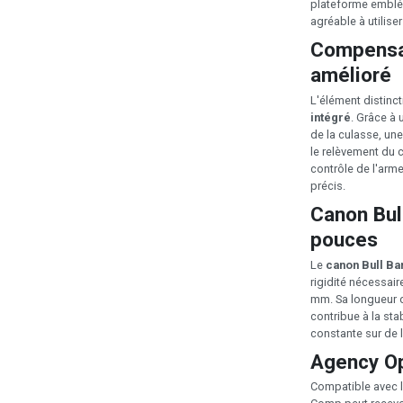
plateforme embléma
agréable à utilise
Compensat
amélioré
L'élément distinc
intégré
. Grâce à 
de la culasse, une 
le relèvement du 
contrôle de l'arme
précis.
Canon Bul
pouces
Le
canon Bull Ba
rigidité nécessair
mm. Sa longueur d
contribue à la sta
constante sur de 
Agency Op
Compatible avec 