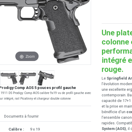
Une plat
colonne 
perform
Zoom
intégré e
rouge.
Le
Springfield A
l'évolution moder
 Prodigy Comp AOS 5 pouces profil gauche
une excellente er
y 1911 DS Prodigy Comp AOS calibre 9x19 vu de profil gauche avec
contemporain. Bas
 intégré, rail Picatinny et chargeur double colonne
capacité de 17+1 
et la prise en mai
bénéficie d'un
co
Documents à fournir
l'ensemble canon-c
rapides. Compati
System (AOS)
, i
Calibre :
9 x 19