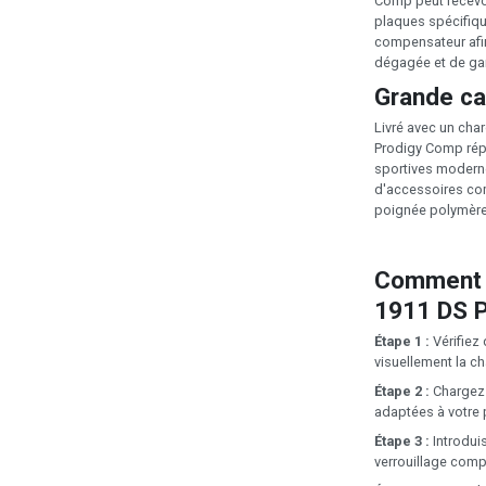
Comp peut recevoi
plaques spécifique
compensateur afin
dégagée et de gara
Grande ca
Livré avec un cha
Prodigy Comp rép
sportives modernes
d'accessoires com
poignée polymère 
Comment u
1911 DS P
Étape 1 :
Vérifiez
visuellement la c
Étape 2 :
Chargez 
adaptées à votre 
Étape 3 :
Introdui
verrouillage comp