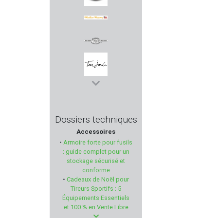
CLUB INTERCHASSE
WINDHAM WEAPONRY
TDC
TOM JOULE
TETRA GUN
Dossiers techniques
Accessoires
THOMPSON/CENTER
•
Armoire forte pour fusils
: guide complet pour un
SIG SAUER
stockage sécurisé et
conforme
•
Cadeaux de Noël pour
PACHMAYR
Tireurs Sportifs : 5
Équipements Essentiels
MOJO OUTDOORS
et 100 % en Vente Libre