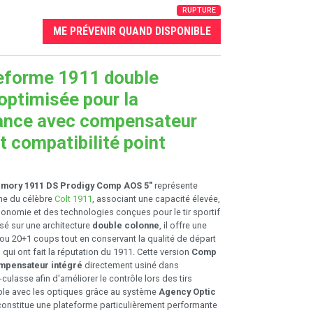
RUPTURE
ME PRÉVENIR QUAND DISPONIBLE
eforme 1911 double
optimisée pour la
ance avec compensateur
t compatibilité point
rmory 1911 DS Prodigy Comp AOS 5"
représente
ne du célèbre
Colt 1911
, associant une capacité élevée,
gonomie et des technologies conçues pour le tir sportif
é sur une architecture
double colonne
, il offre une
ou 20+1 coups tout en conservant la qualité de départ
n qui ont fait la réputation du 1911. Cette version
Comp
mpensateur intégré
directement usiné dans
ulasse afin d'améliorer le contrôle lors des tirs
ble avec les optiques grâce au système
Agency Optic
l constitue une plateforme particulièrement performante