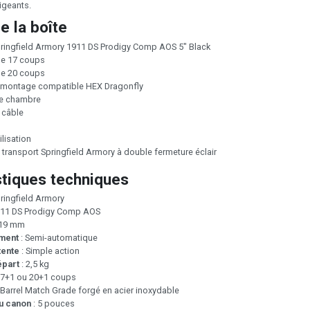
xigeants.
e la boîte
Springfield Armory 1911 DS Prodigy Comp AOS 5" Black
de 17 coups
de 20 coups
 montage compatible HEX Dragonfly
de chambre
 câble
ilisation
transport Springfield Armory à double fermeture éclair
stiques techniques
pringfield Armory
911 DS Prodigy Comp AOS
x19 mm
ment
: Semi-automatique
tente
: Simple action
épart
: 2,5 kg
17+1 ou 20+1 coups
l Barrel Match Grade forgé en acier inoxydable
u canon
: 5 pouces