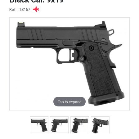
Réf. : TS167
Tap to expand