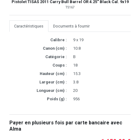
Pistolet TISAS 2011 Carry Bull Barrel OR 4.25" Black Cal. 9x19
TS167
Caractéristiques
Documents à fournir
Calibre :
9 x 19
Canon (cm) :
10.8
Catégorie :
B
Coups :
18
Hauteur (cm) :
15.3
Largeur (cm) :
3.8
Longueur (cm) :
20
Poids (g) :
956
Payer en plusieurs fois par carte bancaire avec
Alma