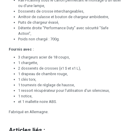
Rail Picatinny sous le canon permettant le montage d'un laser
ou d'une lampe,
Dosserets de crosse interchangeables,
Arrêtoir de culasse et bouton de chargeur ambidextre,
Puits de chargeur évasé,
Détente droite "Performance Duty" avec sécurité "Safe
Action",
Poids non chargé : 700g.
Fournis avec :
3 chargeurs acier de 18 coups,
1 chargette,
2 dosserets de crosses (x1 S et x1 L),
1 drapeau de chambre rouge,
1 clés torx,
1 tournevis de réglage de hausse,
1 ressort récupérateur pour l'utilisation d'un silencieux,
1 notice,
et 1 mallette noire ABS.
Fabriqué en Allemagne.
Articles liés :