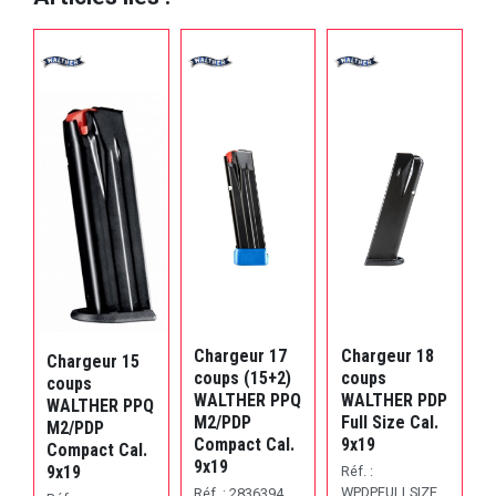
Chargeur 17
Chargeur 18
V
Chargeur 15
coups (15+2)
coups
coups
WALTHER PPQ
WALTHER PDP
P
WALTHER PPQ
M2/PDP
Full Size Cal.
M
M2/PDP
Compact Cal.
9x19
B
Compact Cal.
9x19
9x19
Réf. :
R
WPDPFULLSIZE
H
Réf. : 2836394