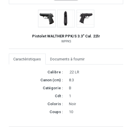
Pistolet WALTHER PPK/S 3.3" Cal. 22lr
WPPKS
Caractéristiques
Documents à fournir
Calibre :
.22 LR
Canon (cm) :
8.3
Catégorie :
B
Cdt :
1
Coloris :
Noir
Coups :
10