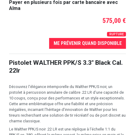
Payer en plusieurs fois par carte bancaire avec
Alma
575,00 €
RUPTURE
ME PRÉVENIR QUAND DISPONIBLE
Pistolet WALTHER PPK/S 3.3" Black Cal.
22lr
Découvrez l'élégance intemporelle du Walther PPK/S noir, un
pistolet à percussion annulaire de calibre .22 LR d'une capacité de
10 coups, conçu pour des performances et un style exceptionnels.
Cette arme emblématique offre une fiabilité et une précision
inégalées, incarnant l'héritage d'innovation de Walther pour les
tireurs recherchant une solution de tir récréatif ou de port discret au
charme classique.
Le Walther PPK/S noir .22 LR est une réplique à l'échelle 1:1 du
PPK/S en .380, offrant le même aspect, la même prise en main et la