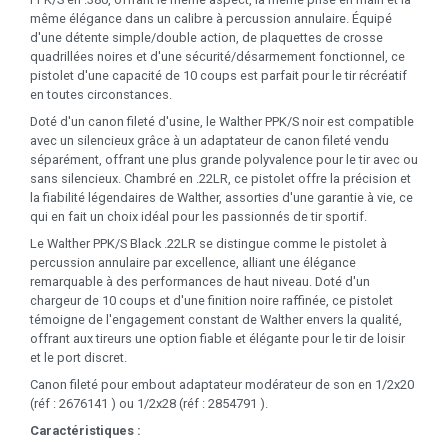
même élégance dans un calibre à percussion annulaire. Équipé
d'une détente simple/double action, de plaquettes de crosse
quadrillées noires et d'une sécurité/désarmement fonctionnel, ce
pistolet d'une capacité de 10 coups est parfait pour le tir récréatif
en toutes circonstances.
Doté d'un canon fileté d'usine, le Walther PPK/S noir est compatible
avec un silencieux grâce à un adaptateur de canon fileté vendu
séparément, offrant une plus grande polyvalence pour le tir avec ou
sans silencieux. Chambré en .22LR, ce pistolet offre la précision et
la fiabilité légendaires de Walther, assorties d'une garantie à vie, ce
qui en fait un choix idéal pour les passionnés de tir sportif.
Le Walther PPK/S Black .22LR se distingue comme le pistolet à
percussion annulaire par excellence, alliant une élégance
remarquable à des performances de haut niveau. Doté d'un
chargeur de 10 coups et d'une finition noire raffinée, ce pistolet
témoigne de l'engagement constant de Walther envers la qualité,
offrant aux tireurs une option fiable et élégante pour le tir de loisir
et le port discret.
Canon fileté pour embout adaptateur modérateur de son en 1/2x20
(réf : 2676141 ) ou 1/2x28 (réf : 2854791 ).
Caractéristiques :