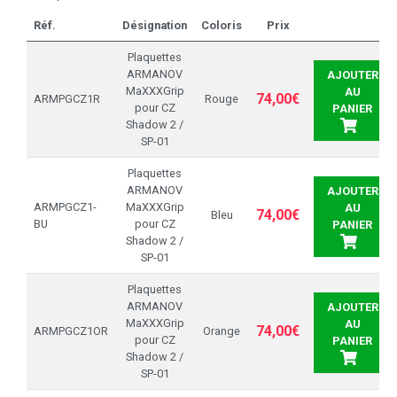
Réf.
Désignation
Coloris
Prix
Plaquettes
ARMANOV
AJOUTER
MaXXXGrip
AU
74,00€
ARMPGCZ1R
Rouge
pour CZ
PANIER
Shadow 2 /
SP-01
Plaquettes
ARMANOV
AJOUTER
ARMPGCZ1-
MaXXXGrip
AU
74,00€
Bleu
BU
pour CZ
PANIER
Shadow 2 /
SP-01
Plaquettes
ARMANOV
AJOUTER
MaXXXGrip
AU
74,00€
ARMPGCZ1OR
Orange
pour CZ
PANIER
Shadow 2 /
SP-01