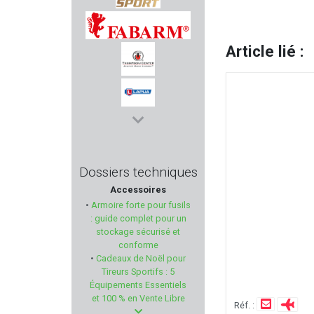
H & N SPORT
Article lié :
FABARM
THOMPSON/CENTER
LAPUA
BOKER
Dossiers techniques
Accessoires
MARTINEZ ALBAINOX
•
Armoire forte pour fusils
: guide complet pour un
BIRCHWOOD-CASEY
stockage sécurisé et
conforme
•
Cadeaux de Noël pour
PACHMAYR
Tireurs Sportifs : 5
Équipements Essentiels
SINGER SAFETY
et 100 % en Vente Libre
Réf. :