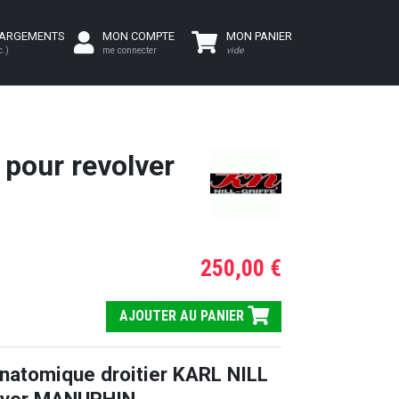
HARGEMENTS
MON COMPTE
MON PANIER
c.)
me connecter
vide
pour revolver
250,00 €
AJOUTER AU PANIER
natomique droitier KARL NILL