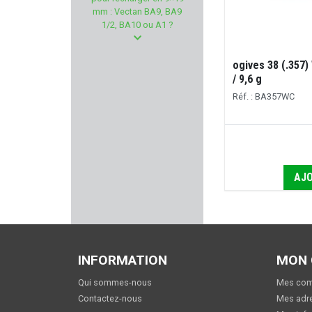
BALLISTOL
mm : Vectan BA9, BA9
1/2, BA10 ou A1 ?
RWS
ogives 38 (.357)
TAURUS
/ 9,6 g
Réf. : BA357WC
ASG
ROTOR43
NEXTORCH
AJO
LUGER
MPF
INFORMATION
MON
CMMG
Qui sommes-nous
Mes co
Contactez-nous
Mes adr
BUCK EXPERT