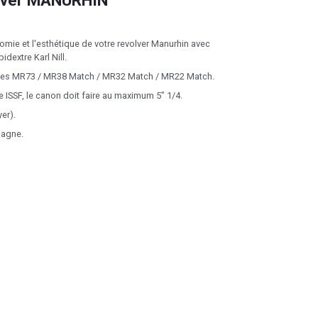
olver MANURHIN
omie et l'esthétique de votre revolver Manurhin avec
dextre Karl Nill.
les MR73 / MR38 Match / MR32 Match / MR22 Match.
 ISSF, le canon doit faire au maximum 5" 1/4.
yer).
magne.