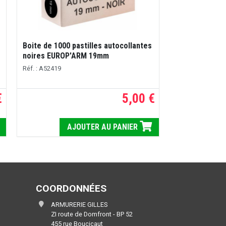
Boite de 1000 pastilles autocollantes
noires EUROP'ARM 19mm
Réf. : A52419
€
5,00 €
AJOUTER AU PANIER
COORDONNÉES
ARMURERIE GILLES
ZI route de Domfront - BP 52
455 rue Boucicaut