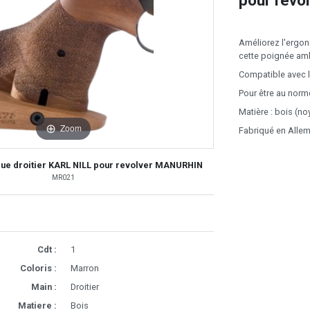
pour rev
Améliorez l'ergon
cette poignée ambi
Compatible avec 
Pour être au norme
Matière : bois (no
Zoom
Fabriqué en Alle
ue droitier KARL NILL pour revolver MANURHIN
MR021
Cdt :
1
Coloris :
Marron
Main :
Droitier
Matiere :
Bois