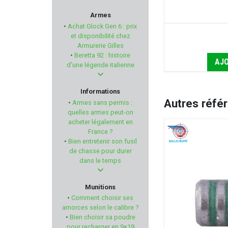
GMT Outdoor
Armes
•
Achat Glock Gen 6 : prix
MAVERICK
et disponibilité chez
Armurerie Gilles
•
Beretta 92 : histoire
HAGOPUR
AJO
d'une légende italienne
SHOOT AGAIN
Informations
Autres réfé
•
Armes sans permis :
CCI
quelles armes peut-on
acheter légalement en
France ?
CALDWELL
•
Bien entretenir son fusil
de chasse pour durer
PARD
dans le temps
GASTROCK
Munitions
•
Comment choisir ses
PWS
amorces selon le calibre ?
•
Bien choisir sa poudre
pour recharger en 9×19