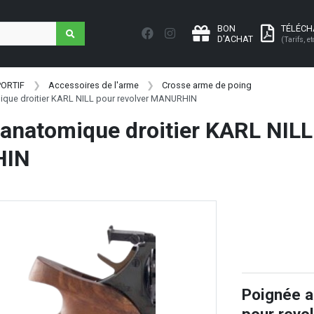
BON
TÉLÉC
D'ACHAT
(Tarifs, et
PORTIF
Accessoires de l'arme
Crosse arme de poing
ique droitier KARL NILL pour revolver MANURHIN
anatomique droitier KARL NILL 
HIN
Poignée a