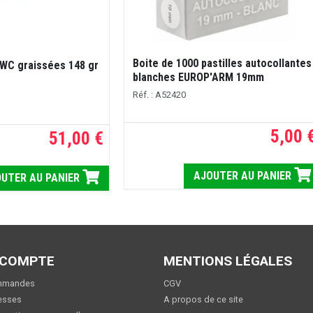
Boite de 1000 pastilles autocollantes
 WC graissées 148 gr
blanches EUROP'ARM 19mm
Réf. : A52420
5,00 
51,00 €
AJOUTER AU PANIER
UTER AU PANIER
 COMPTE
MENTIONS LÉGALES
mmandes
CGV
esses
A propos de ce site