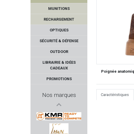
MUNITIONS
RECHARGEMENT
OPTIQUES
SÉCURITÉ & DÉFENSE
OUTDOOR
STRIKE INDUSTRIE
LIBRAIRIE & IDÉES
CADEAUX
Poignée anatomiq
WOLFF GUNSPRINGS
PROMOTIONS
GRS
Nos marques
Caractéristiques
LEATHERMAN
FALKE
KMR