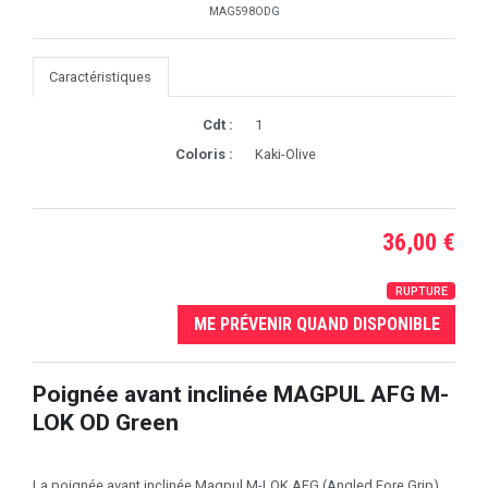
MAG598ODG
Caractéristiques
Cdt :
1
Coloris :
Kaki-Olive
36,00 €
RUPTURE
ME PRÉVENIR QUAND DISPONIBLE
Poignée avant inclinée MAGPUL AFG M-
LOK OD Green
La poignée avant inclinée Magpul M-LOK AFG (Angled Fore Grip)