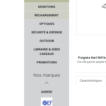
MUNITIONS
RECHARGEMENT
OPTIQUES
SÉCURITÉ & DÉFENSE
OUTDOOR
GRAVOLUX EDITION
LIBRAIRIE & IDÉES
CADEAUX
LEE PRECISION
Poignée Karl Nill 
Vue côté gauche poignée K
PROMOTIONS
BRAVO COMPANY USA
Nos marques
ROME
Caractéristiques
MAUSER
AUDERE