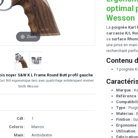
optimal 
Wesson
La
poignée Karl 
carcasse K/L Ro
Zoom
sa
surface Rhom
une prise en main 
recherchant perfo
Contenu d
1 poignée Ka
bois noyer S&W K L Frame Round Butt profil gauche
Caractéri
arl Nill ergonomique bois avec quadrillage antidérapant revolver
Smith Wesson
Marque :
Kar
Référence 
Compatibili
Type :
Poign
Matériau :
B
Cdt :
1
Finition :
Su
Ergonomie 
Coloris :
Marron
Utilisation :
Main :
Ambidextre
Fabrication