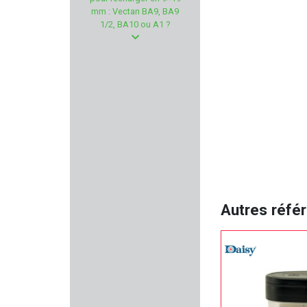
REMINGTON
mm : Vectan BA9, BA9
1/2, BA10 ou A1 ?
BATTLE ARMS
STOPTIR
PALLAS
TUNET
ANSCHÜTZ
PTS
Autres réfé
KITE OPTICS
RED DINGO
2A ARMAMENT