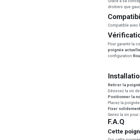
Grâce à sa conce
droitiers que gauc
Compatibi
Compatible avec 
Vérificati
Pour garantir la co
poignée actuell
configuration
Rou
Installati
Retirer la poign
Dévissez la vis de 
Positionner la n
Placez la poignée 
Fixer solidemen
Serrez la vis pour
F.A.Q
Cette poign
Oui, cette poignée