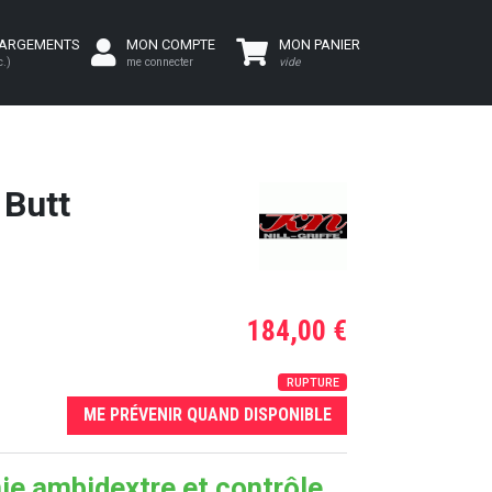
HARGEMENTS
MON COMPTE
MON PANIER
c.)
me connecter
vide
 Butt
184,00 €
RUPTURE
ME PRÉVENIR QUAND DISPONIBLE
e ambidextre et contrôle