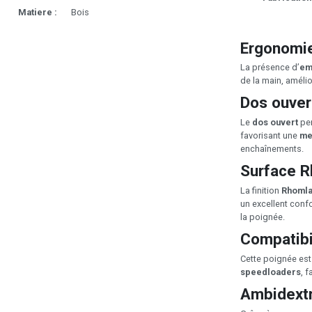
Matiere :
Bois
Ergonomi
La présence d’
em
de la main, amélio
Dos ouver
Le
dos ouvert
per
favorisant une
me
enchaînements.
Surface R
La finition
Rhoml
un excellent confo
la poignée.
Compatibi
Cette poignée est
speedloaders
, 
Ambidextr