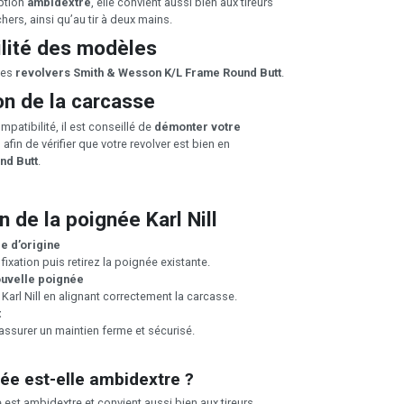
ption
ambidextre
, elle convient aussi bien aux tireurs
hers, ainsi qu’au tir à deux mains.
lité des modèles
les
revolvers Smith & Wesson K/L Frame Round Butt
.
on de la carcasse
mpatibilité, il est conseillé de
démonter votre
e
afin de vérifier que votre revolver est bien en
nd Butt
.
on de la poignée Karl Nill
ée d’origine
fixation puis retirez la poignée existante.
ouvelle poignée
Karl Nill en alignant correctement la carcasse.
t
 assurer un maintien ferme et sécurisé.
ée est-elle ambidextre ?
 est ambidextre et convient aussi bien aux tireurs