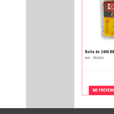
FABARM
PINGI
HECKLER & KOCH
SAK
Boîte de 2400 BB
BLASER
Réf. : PB5001
SMITH & WESSON
ALPHA ELITE
ME PRÉVENI
ALTEX
CRKT