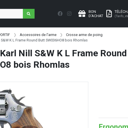
BON
TÉLÉC
D'ACHAT
(Tarifs, et
PORTIF
Accessoires de l'arme
Crosse arme de poing
ill S&W K L Frame Round Butt SW036HO8 bois Rhomlas
Karl Nill S&W K L Frame Round
8 bois Rhomlas
Ergonomi