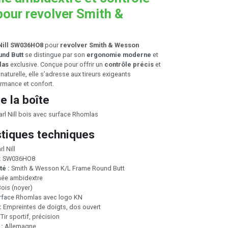
pour revolver Smith &
Nill SW036HO8
pour
revolver Smith & Wesson
und Butt
se distingue par son
ergonomie moderne
et
las
exclusive. Conçue pour offrir un
contrôle précis
et
naturelle, elle s’adresse aux tireurs exigeants
rmance et confort.
e la boîte
rl Nill bois avec surface Rhomlas
stiques techniques
l Nill
:
SW036HO8
té :
Smith & Wesson K/L Frame Round Butt
ée ambidextre
ois (noyer)
rface Rhomlas avec logo KN
:
Empreintes de doigts, dos ouvert
Tir sportif, précision
 :
Allemagne