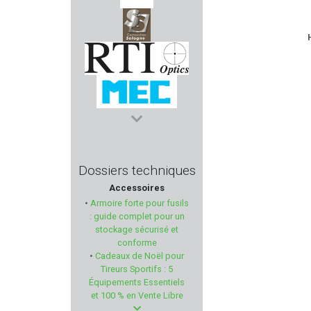
RELOAD SWISS
SOLOGNE
RTI Optics
MEC
AIMPOINT
Dossiers techniques
Accessoires
HERA ARMS
•
Armoire forte pour fusils
: guide complet pour un
MAGNUM RESEARCH
stockage sécurisé et
conforme
•
Cadeaux de Noël pour
KRUGER
Tireurs Sportifs : 5
Équipements Essentiels
PACHMAYR
et 100 % en Vente Libre