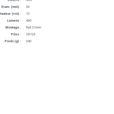
Diam. (mm) :
36
Hauteur (cm) :
13
Lumens :
400
Montage :
Rail 21mm
Piles :
CR123
Poids (g) :
340