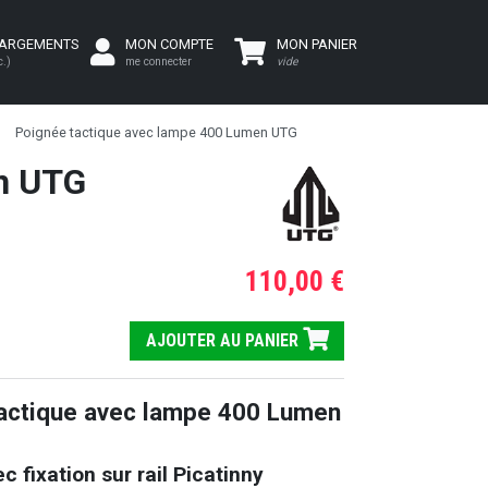
HARGEMENTS
MON COMPTE
MON PANIER
c.)
me connecter
vide
Poignée tactique avec lampe 400 Lumen UTG
n UTG
110,00 €
AJOUTER AU PANIER
actique avec lampe 400 Lumen
c fixation sur rail Picatinny