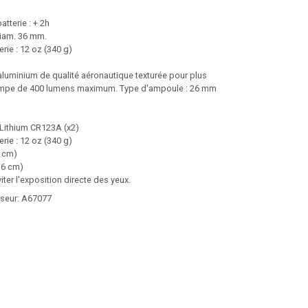
tterie : + 2h
Diam. 36 mm.
erie : 12 oz (340 g)
aluminium de qualité aéronautique texturée pour plus
ampe de 400 lumens maximum. Type d'ampoule : 26 mm
: Lithium CR123A (x2)
erie : 12 oz (340 g)
3 cm)
3,6 cm)
iter l'exposition directe des yeux.
sseur: A67077