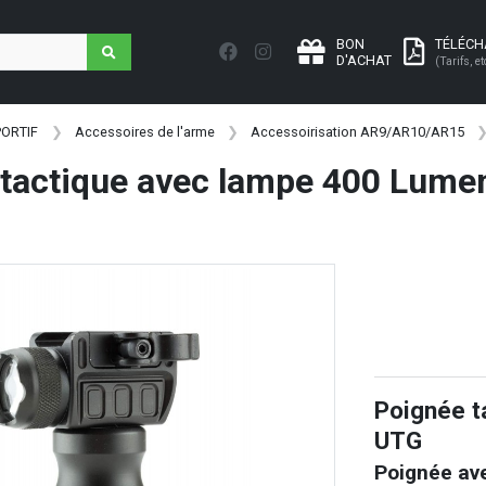
BON
TÉLÉC
D'ACHAT
(Tarifs, et
PORTIF
Accessoires de l'arme
Accessoirisation AR9/AR10/AR15
 tactique avec lampe 400 Lume
Poignée t
UTG
Poignée ave