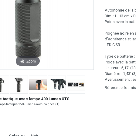
Autonomie de la ba
Dim. : L. 13 cm x 
Poids avec la batt
Poignée noire en 
d'adhérence et l
LED CISR
Type de batterie 
Zoom
Poids avec la batt
Hauteur : 5,17' (1
Diamètre : 1,43' (
Avertissement : év
Référence fourni
e tactique avec lampe 400 Lumen UTG
mpe-tactique-150-lumens-avec-poignee (1)
Coloris :
Noir