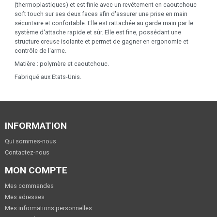
(thermoplastiques) et est finie avec un revêtement en caoutchouc
soft touch sur ses deux faces afin d'assurer une prise en main
sécuritaire et confortable. Elle est rattachée au garde main par le
système d'attache rapide et sûr. Elle est fine, possédant une
structure creuse isolante et permet de gagner en ergonomie et
contrôle de l'arme.
Matière : polymère et caoutchouc.
Fabriqué aux Etats-Unis.
INFORMATION
Qui sommes-nous
Contactez-nous
MON COMPTE
Mes commandes
Mes adresses
Mes informations personnelles