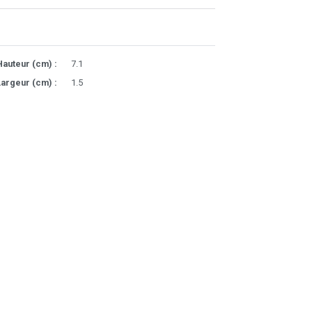
Hauteur (cm) :
7.1
argeur (cm) :
1.5