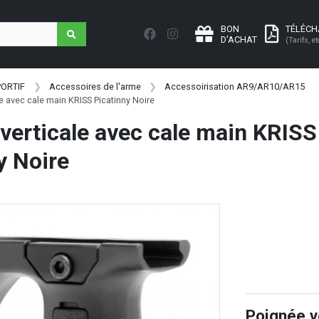
BON
TÉLÉC
D'ACHAT
(Tarifs, et
PORTIF
Accessoires de l'arme
Accessoirisation AR9/AR10/AR15
e avec cale main KRISS Picatinny Noire
verticale avec cale main KRISS
y Noire
Poignée v