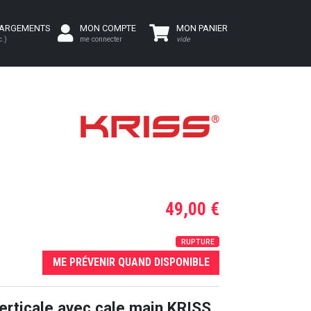
HARGEMENTS
MON COMPTE
MON PANIER
c.)
me connecter
vide
49,00 €
RUPTURE
ME PRÉVENIR QUAND DISPONIBLE
erticale avec cale main KRISS