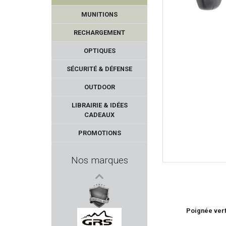
MUNITIONS
RECHARGEMENT
OPTIQUES
SÉCURITÉ & DÉFENSE
OUTDOOR
ELEY
LIBRAIRIE & IDÉES
CADEAUX
XS SIGHTS
PROMOTIONS
FABARM
Nos marques
CAESAR GUERINI
BATTLE ARMS
Poignée vert
RUBBER BALLS