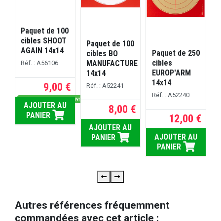
Paquet de 100
P
cibles SHOOT
Paquet de 100
AGAIN 14x14
1
Paquet de 250
cibles BO
cibles
MANUFACTURE
Réf. : A56106
R
EUROP'ARM
14x14
14x14
9,00 €
Réf. : A52241
Réf. : A52240
Dispo sous 5 jours ouvrés
AJOUTER AU
8,00 €
PANIER
12,00 €
AJOUTER AU
AJOUTER AU
PANIER
PANIER
Autres références fréquemment
commandées avec cet article :