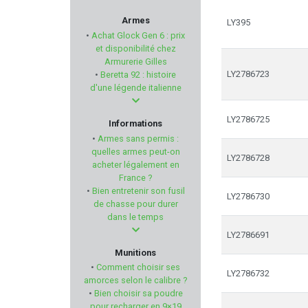
MIROKU
Armes
LY395
•
Achat Glock Gen 6 : prix
STALON
et disponibilité chez
Armurerie Gilles
LY2786723
•
Beretta 92 : histoire
HISTORIA LOISIRS
d'une légende italienne
BROWNING
LY2786725
Informations
•
Armes sans permis :
MTM
quelles armes peut-on
LY2786728
acheter légalement en
France ?
CHAPUIS ARMES
•
Bien entretenir son fusil
LY2786730
de chasse pour durer
KITE OPTICS
dans le temps
LY2786691
HAWKE
Munitions
•
Comment choisir ses
LY2786732
SWAROVSKI OPTIK
amorces selon le calibre ?
•
Bien choisir sa poudre
pour recharger en 9×19