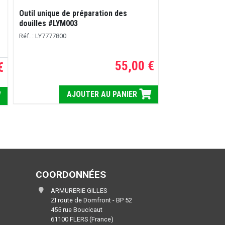
Outil unique de préparation des
Pèse détente 
douilles #LYM003
#LYM019
Réf. : LY7777800
Réf. : LY7832247
55,00 €
€
AJOUTER AU PANIER
A
COORDONNÉES
ARMURERIE GILLES
ZI route de Domfront - BP 52
455 rue Boucicaut
61100 FLERS (France)