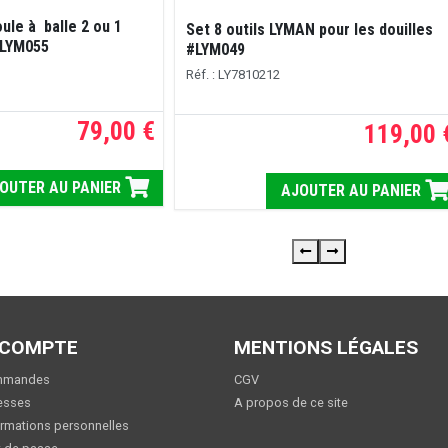
ule à balle 2 ou 1
Set 8 outils LYMAN pour les douilles
#LYM055
#LYM049
Réf. : LY7810212
79,00 €
119,00 
OUTER AU PANIER
AJOUTER AU PANIER
 COMPTE
MENTIONS LÉGALES
mmandes
CGV
esses
A propos de ce site
rmations personnelles