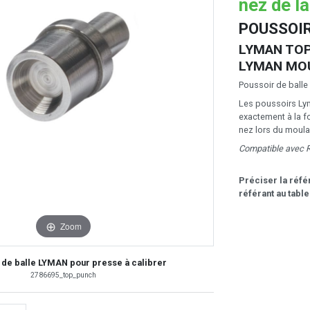
nez de la
POUSSOIR
LYMAN TOP
LYMAN MO
Poussoir de balle
Les poussoirs Lym
exactement à la f
nez lors du moula
Compatible avec
Préciser la réfé
référant au tabl
Zoom
 de balle LYMAN pour presse à calibrer
2786695_top_punch