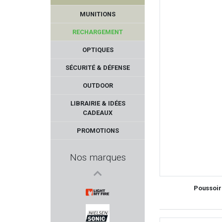
MUNITIONS
RECHARGEMENT
OPTIQUES
SÉCURITÉ & DÉFENSE
OUTDOOR
GSG - German Sport Gun
LIBRAIRIE & IDÉES
CADEAUX
PPU PARTIZAN
PROMOTIONS
FALCO
Nos marques
MAUSER
Poussoir
LUNA OPTIQUE
LIGHT MY FIRE