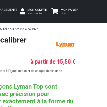
HARGEMENTS
MON COMPTE
MON PANIER
c.)
me connecter
vide
YMAN pour presse à calibrer
calibrer
à partir de 15,50 €
er à l'ajout au panier de chaque déclinaison
çons Lyman Top sont
vec précision pour
r exactement à la forme du