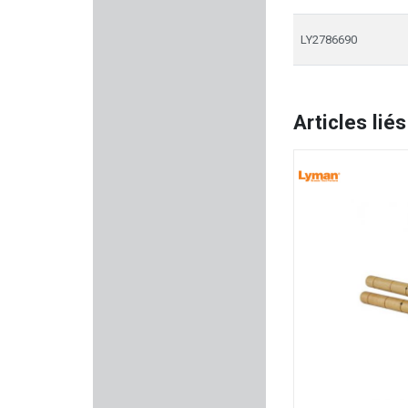
ARISAKA DEFENSE
LY2786690
GPA
Articles liés
LENSOLUX
CANIHUNT
VIPER TACTICAL
SUPERLATIVE ARMS
PUMA-TEC
MAVERICK
KJI