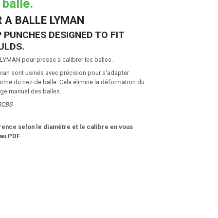
 balle.
 A BALLE LYMAN
 PUNCHES DESIGNED TO FIT
ULDS.
 LYMAN pour presse à calibrer les balles.
an sont usinés avec précision pour s'adapter
orme du nez de balle. Cela élimine la déformation du
ge manuel des balles.
 RCBS
rence selon le diamètre et le calibre en vous
eau PDF