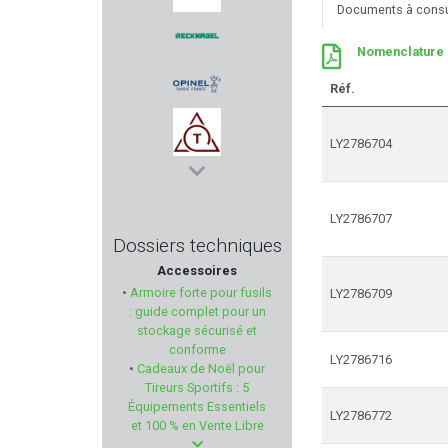
Documents à consu
NIELSEN
Nomenclature 
RECKNAGEL
Réf.
OPINEL
LY2786704
TOZ
LY2786707
GARMIN
Dossiers techniques
Accessoires
TIPPMANN ARMS
•
Armoire forte pour fusils
LY2786709
: guide complet pour un
SCHMEISSER
stockage sécurisé et
conforme
LY2786716
•
Cadeaux de Noël pour
Primary Arms
Tireurs Sportifs : 5
Équipements Essentiels
LY2786772
BURRIS
et 100 % en Vente Libre