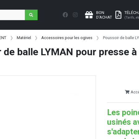
BON
TÉLÉC
D'ACHAT
(Tarifs, et
ENT
Matériel
Accessoires pour les ogives
Poussoir de balle L
 de balle LYMAN pour presse à 
Accéd
Les poin
usinés a
s'adapte