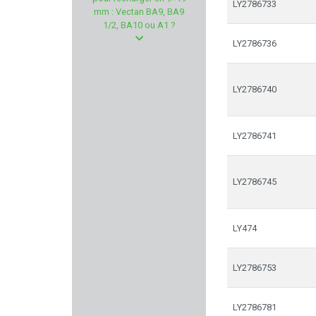
VARTA
LY2786733
mm : Vectan BA9, BA9
1/2, BA10 ou A1 ?
NORICA
LY2786736
ED BROWN
LY2786740
MOSIN NAGANT
LY2786741
CAMO FORM
HOWA
LY2786745
A-TEC
LY474
WEATHERBY
LY2786753
BATTLE ARMS
BORESNAKE
LY2786781