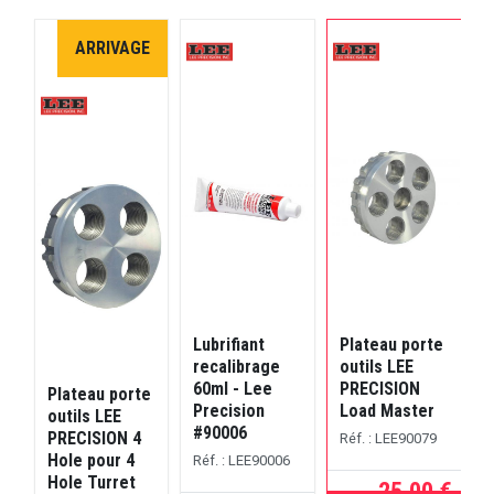
ARRIVAGE
Lubrifiant
Plateau porte
J
t
recalibrage
outils LEE
o
le
60ml - Lee
PRECISION
Plateau porte
Precision
Load Master
outils LEE
#90006
PRECISION 4
Réf. : LEE90079
.
d
Hole pour 4
Réf. : LEE90006
Hole Turret
R
25,00 €