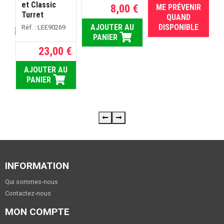
et Classic
8,00 €
ME PRÉVENIR
RUPTURE
Turret
 €
QUAND
AJOUTER AU
DISPONIBLE
Réf. : LEE90269
rs ouvrés
U
PANIER
23,00 €
AJOUTER AU
PANIER
INFORMATION
Qui sommes-nous
Contactez-nous
MON COMPTE