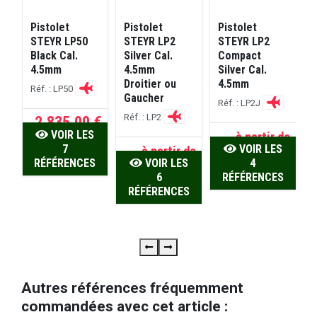
Pistolet
Pistolet
Pistolet
P
0
STEYR LP50
STEYR LP2
STEYR LP2
Black Cal.
Silver Cal.
Compact
4.5mm
4.5mm
Silver Cal.
B
Droitier ou
4.5mm
Réf. : LP50
Gaucher
R
Réf. : LP2J
Réf. : LP2
2.835,00 €
VOIR LES
à partir de
7
VOIR LES
de
à partir de
1.910,00 €
S
RÉFÉRENCES
VOIR LES
4
 €
1.820,00 €
6
RÉFÉRENCES
S
RÉFÉRENCES
Autres références fréquemment
commandées avec cet article :