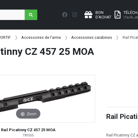
BON
TÉLÉC
D'ACHAT
(Tarifs, et
PORTIF
Accessoires de l'arme
Accessoires carabines
Rail Pic
atinny CZ 457 25 MOA
Zoom
Rail Pica
Rail Picatinny CZ 457 25 MOA
Rail Picatinny CZ
781555