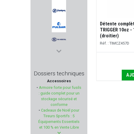
ARMENET
Détente complèt
ZASTAVA
TRIGGER 10oz - 
(droitier)
PULSAR
Réf. : TIMCZ457D
FN HERSTAL
WEENECT
Dossiers techniques
AJO
Accessoires
PUMA-TEC
•
Armoire forte pour fusils
: guide complet pour un
CANIHUNT
stockage sécurisé et
conforme
•
Cadeaux de Noël pour
RITON
Tireurs Sportifs : 5
Équipements Essentiels
KING COBRA
et 100 % en Vente Libre