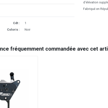
d'élévation supplé
Fabriqué en Répu
Cdt :
1
Coloris :
Noir
ence fréquemment commandée avec cet artic