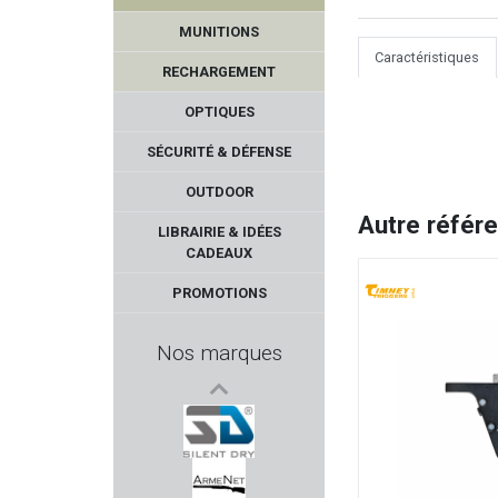
MUNITIONS
Caractéristiques
RECHARGEMENT
OPTIQUES
SÉCURITÉ & DÉFENSE
OUTDOOR
WINDHAM WEAPONRY
Autre référ
LIBRAIRIE & IDÉES
CADEAUX
ATS AMMUNITION
PROMOTIONS
AIGLE
Nos marques
SMITH & WESSON
ANSMANN
SILENT DRY