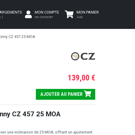
HARGEMENTS
MON COMPTE
MON PANIER
c.)
me connecter
vide
atinny CZ 457 25 MOA
139,00 €
AJOUTER AU PANIER
tinny CZ 457 25 MOA
 avec une inclinaison de 25 MOA, offrant un ajustement