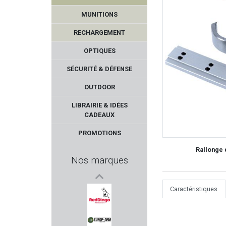
MUNITIONS
RECHARGEMENT
OPTIQUES
SÉCURITÉ & DÉFENSE
OUTDOOR
CLUB INTERCHASSE
LIBRAIRIE & IDÉES
CADEAUX
VICTRIX
PROMOTIONS
QIANG YUAN
Rallonge
Nos marques
LYMAN PRODUCTS
Caractéristiques
RTI Optics
RED DINGO