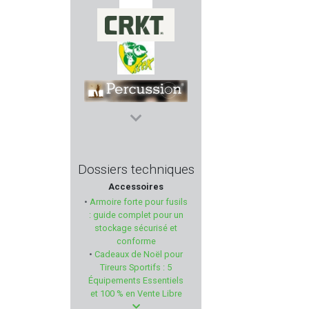
EUROP ARM
CRKT
VITEX
PERCUSSION
KITE OPTICS
Dossiers techniques
Accessoires
NORMA
•
Armoire forte pour fusils
: guide complet pour un
WATCHTOWER
stockage sécurisé et
conforme
•
Cadeaux de Noël pour
CYTAC
Tireurs Sportifs : 5
Équipements Essentiels
NORDIKPREDATOR
et 100 % en Vente Libre