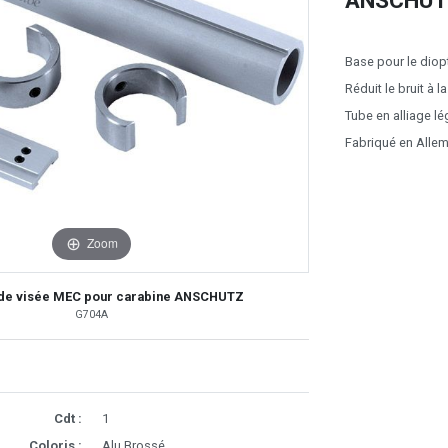
ANSCHUT
Base pour le diop
Réduit le bruit à 
Tube en alliage l
Fabriqué en Alle
Zoom
 de visée MEC pour carabine ANSCHUTZ
G704A
Cdt :
1
Coloris :
Alu Brossé