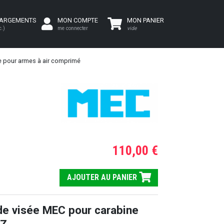
HARGEMENTS
MON COMPTE
MON PANIER
c.)
me connecter
vide
e pour armes à air comprimé
110,00 €
AJOUTER AU PANIER
de visée MEC pour carabine