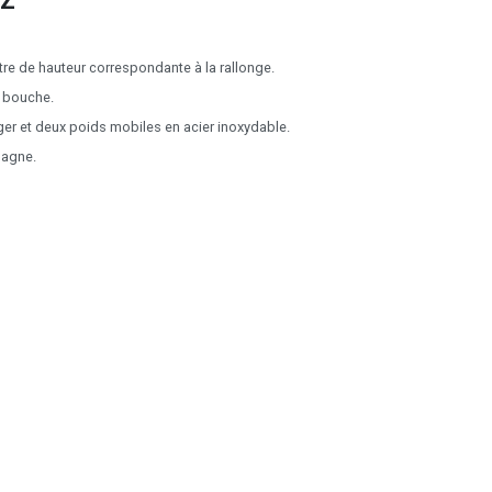
Z
tre de hauteur correspondante à la rallonge.
la bouche.
éger et deux poids mobiles en acier inoxydable.
magne.