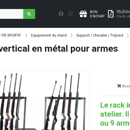
BON
TÉLÉC
D'ACHAT
(Tarifs, et
 TIR SPORTIF
Equipement du stand
Support / Chevalet / Trépied
 vertical en métal pour armes
Accéd
Le rack 
atelier. 
ou 9 arm