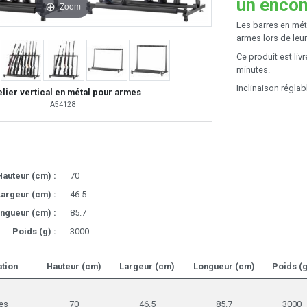
un enco
Zoom
Les barres en mét
armes lors de leur 
Ce produit est liv
minutes.
Inclinaison réglab
elier vertical en métal pour armes
A54128
Hauteur (cm) :
70
argeur (cm) :
46.5
ngueur (cm) :
85.7
Poids (g) :
3000
tion
Hauteur (cm)
Largeur (cm)
Longueur (cm)
Poids (g
es
70
46.5
85.7
3000