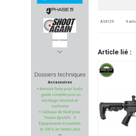
BATTLE ARMS
A54129
9 arm
PHASE 5
SHOOT AGAIN
Article lié :
SCHMIDT & BENDER
ATS AMMUNITION
Dossiers techniques
Accessoires
PINGI
•
Armoire forte pour fusils
: guide complet pour un
BUL ARMORY
stockage sécurisé et
conforme
•
Cadeaux de Noël pour
PROFUSION PETFEED
Tireurs Sportifs : 5
Équipements Essentiels
BUSHNELL
et 100 % en Vente Libre