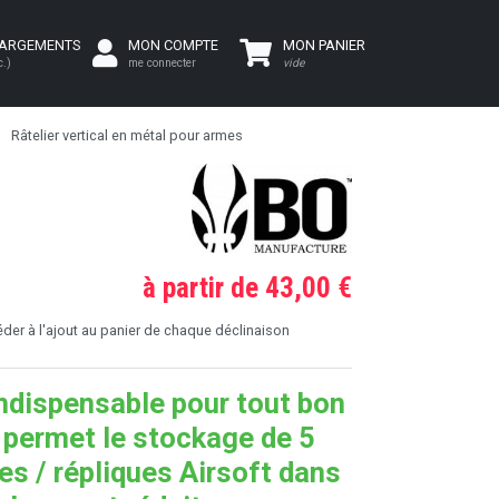
HARGEMENTS
MON COMPTE
MON PANIER
c.)
me connecter
vide
Râtelier vertical en métal pour armes
à partir de 43,00 €
er à l'ajout au panier de chaque déclinaison
indispensable pour tout bon
Il permet le stockage de 5
es / répliques Airsoft dans