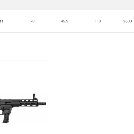
es
70
46.5
110
3600