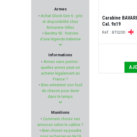
GEF
Armes
•
Achat Glock Gen 6 : prix
Carabine BAVARI
DORR
et disponibilité chez
Cal. 9x19
Armurerie Gilles
Réf. : BTS200
•
Beretta 92 : histoire
LENZ
d'une légende italienne
A-TEC
Informations
•
Armes sans permis :
RCBS
AJO
quelles armes peut-on
acheter légalement en
France ?
GASTROCK
•
Bien entretenir son fusil
de chasse pour durer
CHIRUCA
dans le temps
ROME
Munitions
•
Comment choisir ses
CHEDDITE
amorces selon le calibre ?
•
Bien choisir sa poudre
pour recharger en 9×19