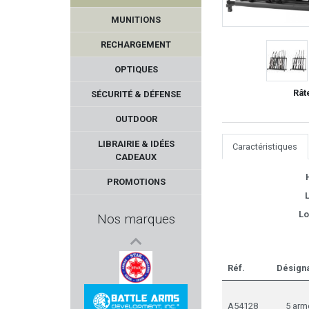
MUNITIONS
RECHARGEMENT
OPTIQUES
Rât
SÉCURITÉ & DÉFENSE
OUTDOOR
ASELKON
LIBRAIRIE & IDÉES
Caractéristiques
CADEAUX
HOPPES
PROMOTIONS
L
LEATHERMAN
Lo
Nos marques
GEISSELE AUTOMATICS
SIERRA
Réf.
Désigna
STAR ARMAS
A54128
5 arm