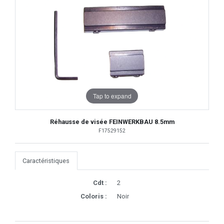
Tap to expand
Réhausse de visée FEINWERKBAU 8.5mm
F17529152
Caractéristiques
Cdt :
2
Coloris :
Noir