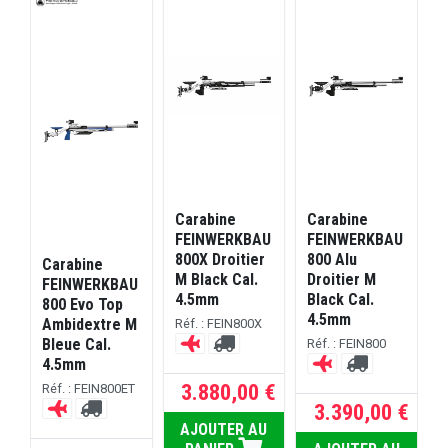
Carabine
Carabine
C
U
FEINWERKBAU
FEINWERKBAU
800X Droitier
800 Alu
8
Carabine
M Black Cal.
Droitier M
D
FEINWERKBAU
4.5mm
Black Cal.
800 Evo Top
4.5mm
Ambidextre M
Réf. : FEIN800X
R
Bleue Cal.
F
Réf. : FEIN800
4.5mm
3.880,00 €
Réf. : FEIN800ET
 €
3.390,00 €
R
AJOUTER AU
RE