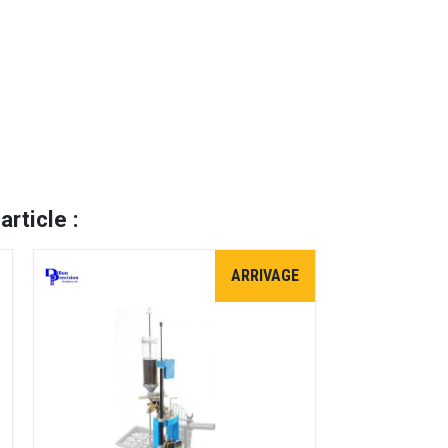
rticle :
ARRIVAGE