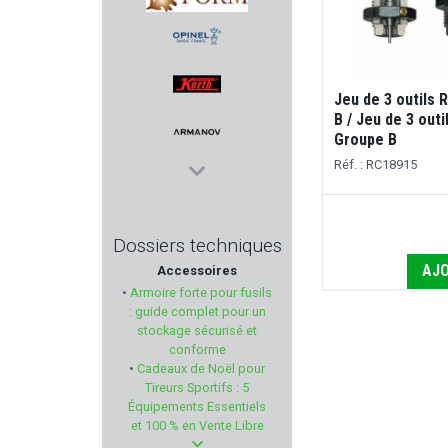
CAMO FORM
OPINEL
Jeu de 3 outils
B / Jeu de 3 out
KORTH
Groupe B
Réf. : RC18915
ARMANOV
INFORCE
Dossiers techniques
AJO
Accessoires
NEXTORCH
•
Armoire forte pour fusils
: guide complet pour un
EASY HIT
stockage sécurisé et
conforme
•
Cadeaux de Noël pour
AKSA ARMS
Tireurs Sportifs : 5
Équipements Essentiels
LEDWAVE
et 100 % en Vente Libre