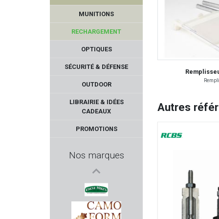
MUNITIONS
RECHARGEMENT
OPTIQUES
SÉCURITÉ & DÉFENSE
Remplisseu
Rempli
OUTDOOR
TAYAUT
LIBRAIRIE & IDÉES
Autres réfé
CADEAUX
STALON
PROMOTIONS
RIZZINI
Nos marques
SIG SAUER
ELLE DEFENDER
UNCLE MIKE'S