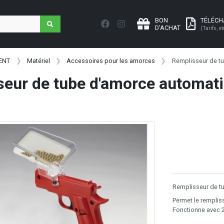
BON
TÉLÉC
D'ACHAT
(Tarifs, et
ENT
Matériel
Accessoires pour les amorces
Remplisseur de t
eur de tube d'amorce automat
Remplisseur de t
Permet le rempli
Fonctionne avec 2