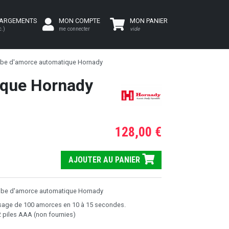
HARGEMENTS
MON COMPTE
MON PANIER
c.)
me connecter
vide
ube d'amorce automatique Hornady
ique Hornady
128,00 €
AJOUTER AU PANIER
ube d'amorce automatique Hornady
ssage de 100 amorces en 10 à 15 secondes.
 piles AAA (non fournies)