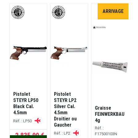
ARRIVAGE
Pistolet
Pistolet
P
0
STEYR LP50
STEYR LP2
Black Cal.
Silver Cal.
Graisse
4.5mm
4.5mm
B
FEINWERKBAU
Droitier ou
4g
Réf. : LP50
Gaucher
R
Réf. :
Réf. : LP2
2.835,00 €
F17500103N