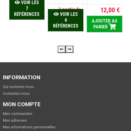
VOIR LES
7
de
12,00 €
à partir de
S
RÉFÉRENCES
VOIR LES
 €
1.820,00 €
6
AJOUTER AU
S
RÉFÉRENCES
PANIER
INFORMATION
Qui sommes-nous
Contactez-nous
MON COMPTE
Mes commandes
Mes adresses
Mes informations personnelles