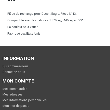
Pièce de rechange pour Desert Eagle. Pièce N°13.
Compatible avec les calibres .357Mag, .44Mag et .50AE.
La couleur peut varier.
Fabriqué aux Etats-Unis.
INFORMATION
Qui sommes-nous
Contactez-nous
MON COMPTE
Mes commandes
Mes adresses
Mes informations personnelles
Mon mot de passe