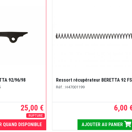
TTA 92/96/98
Ressort récupérateur BERETTA 92 FS
5
Réf. : H47001199
25,00 €
6,00 
RUPTURE
R QUAND DISPONIBLE
AJOUTER AU PANIER