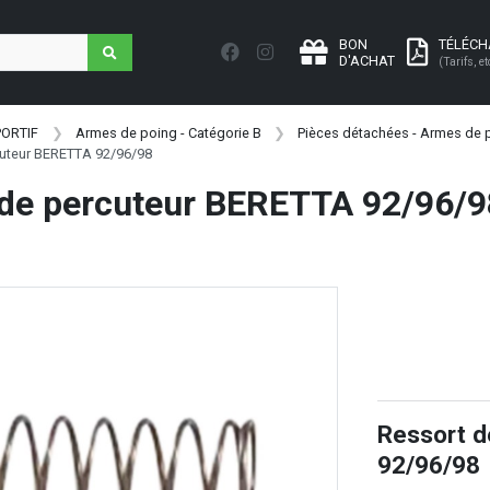
BON
TÉLÉC
D'ACHAT
(Tarifs, et
PORTIF
Armes de poing - Catégorie B
Pièces détachées - Armes de p
cuteur BERETTA 92/96/98
 de percuteur BERETTA 92/96/9
Ressort d
92/96/98