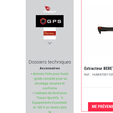
SUREFIRE
FIREBIRD
GPS
ETS LEFAUCHEUX
LEICA
Dossiers techniques
Extracteur BERE
Accessoires
ASE UTRA
•
Armoire forte pour fusils
Réf. : HUM4700110
: guide complet pour un
RUBBER BALLS
stockage sécurisé et
conforme
•
Cadeaux de Noël pour
SELLIER & BELLOT
Tireurs Sportifs : 5
Équipements Essentiels
MAGPUL
ME PRÉVENI
et 100 % en Vente Libre