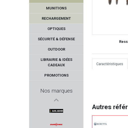
MUNITIONS
RECHARGEMENT
OPTIQUES
SÉCURITÉ & DÉFENSE
Ress
OUTDOOR
PARD
LIBRAIRIE & IDÉES
Caractéristiques
CADEAUX
SAPO
PROMOTIONS
WINDHAM WEAPONRY
Nos marques
CAMO FORM
Autres réfé
GAMO
KOLARMS