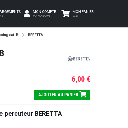
HARGEMENTS
MON COMPTE
MON PANIER
c.)
me connecter
vide
oing cat. B
BERETTA
8
6,00 €
AJOUTER AU PANIER
e percuteur BERETTA