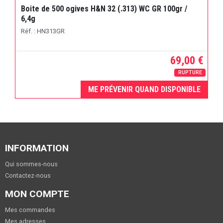
Boite de 500 ogives H&N 32 (.313) WC GR 100gr /
6,4g
Réf. : HN313GR
69,00 €
RUPTURE
ME PRÉVENIR QUAND DISPONIBLE
INFORMATION
Qui sommes-nous
Contactez-nous
MON COMPTE
Mes commandes
Mes adresses