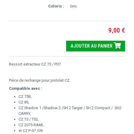
Coloris :
Gris
9,00 €
AJOUTER AU PANIER
Ressort extracteur CZ 75 / P07
Pièce de rechange pour pistolet CZ.
Compatible avec :
CZ 75B,
CZ 85,
CZ Shadow 1 /Shadow 2 /SH 2 Target / SH 2 Compact / SH2
CARRY,
CZ TS / TS2,
CZ 2075 RAMI,
et CZ P-07 /09.