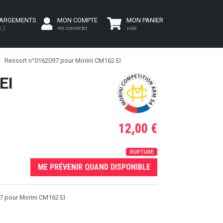
HARGEMENTS
MON COMPTE
MON PANIER
c.)
me connecter
vide
Ressort n°0162097 pour Morini CM162 EI
EI
12,00 €
RUPTURE
ME PRÉVENIR QUAND DISPONIBLE
7 pour Morini CM162 EI