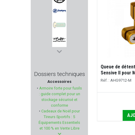
RWS
ZASTAVA
Sans marque GILLES
QIANG YUAN
Queue de déte
KARL NILL
Sensive II pour 
Dossiers techniques
Réf. : AHG9712-M
Accessoires
FORTIFY
•
Armoire forte pour fusils
: guide complet pour un
SAVIOR EQUIPMENT
stockage sécurisé et
conforme
•
Cadeaux de Noël pour
RED DINGO
AJO
Tireurs Sportifs : 5
Équipements Essentiels
RADIAN WEAPONS
et 100 % en Vente Libre