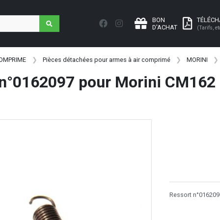
BON
TÉLÉC
D'ACHAT
(Tarifs, et
COMPRIME
Pièces détachées pour armes à air comprimé
MORINI
 n°0162097 pour Morini CM162 
Ressort n°016209