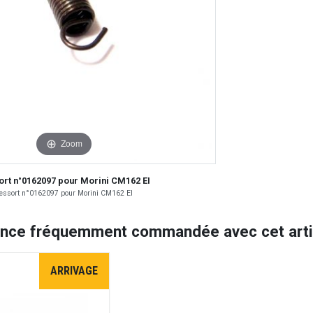
Zoom
ort n°0162097 pour Morini CM162 EI
essort n°0162097 pour Morini CM162 EI
ence fréquemment commandée avec cet artic
ARRIVAGE