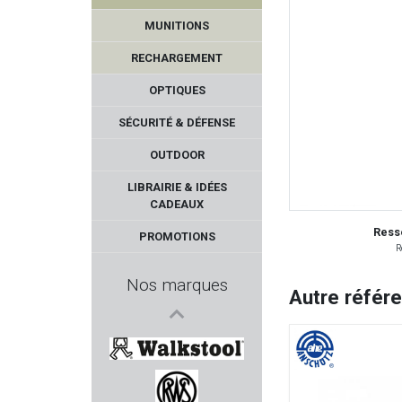
MUNITIONS
RECHARGEMENT
OPTIQUES
SÉCURITÉ & DÉFENSE
OUTDOOR
ZOLI
LIBRAIRIE & IDÉES
CADEAUX
BATTLE ARMS
Ress
PROMOTIONS
R
VIPER TACTICAL
Nos marques
Autre référ
DIAMONDBACK
SNOWPEAK
WALKSTOOL