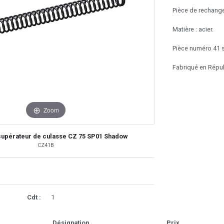
Pièce de rechange
Matière : acier.
Pièce numéro 41 su
Fabriqué en Répu
Zoom
cupérateur de culasse CZ 75 SP01 Shadow
CZ41B
Cdt :
1
Désignation
Prix