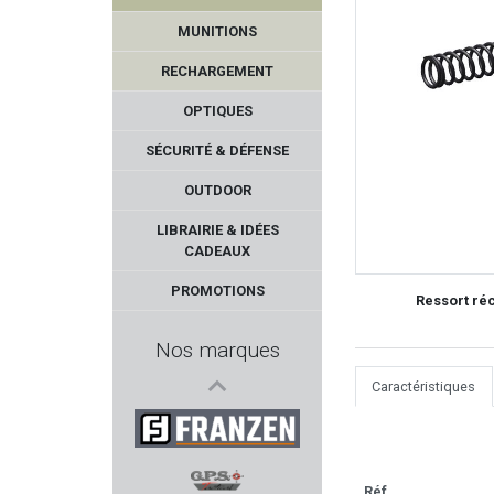
MUNITIONS
RECHARGEMENT
OPTIQUES
SÉCURITÉ & DÉFENSE
OUTDOOR
ROSSI
LIBRAIRIE & IDÉES
CADEAUX
SWAROVSKI OPTIK
PROMOTIONS
Ressort ré
WALKER'S
Nos marques
MESSERSCHMITT
Caractéristiques
DAVIDE PEDERSOLI & C.
FRANZEN
Réf.