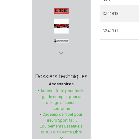
GPS TACTICAL
CZ41B13
LEE PRECISION
CZ41B11
KARL NILL
FEINWERKBAU
ARISAKA DEFENSE
Dossiers techniques
Accessoires
NUPROL
•
Armoire forte pour fusils
: guide complet pour un
VERCAR
stockage sécurisé et
conforme
•
Cadeaux de Noël pour
MIROKU
Tireurs Sportifs : 5
Équipements Essentiels
NEXTORCH
et 100 % en Vente Libre