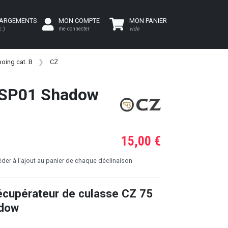
HARGEMENTS
MON COMPTE
MON PANIER
c.)
me connecter
vide
oing cat. B
CZ
5 SP01 Shadow
15,00 €
er à l'ajout au panier de chaque déclinaison
écupérateur de culasse CZ 75
dow