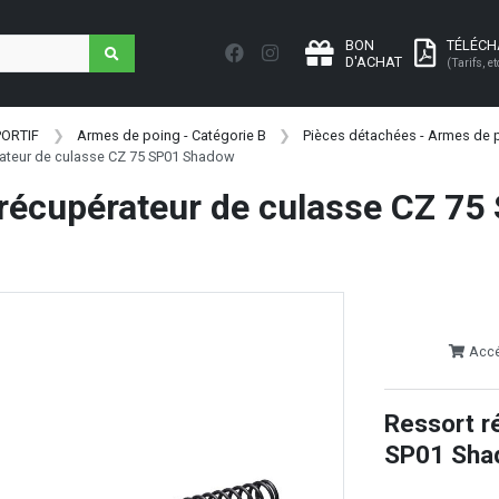
BON
TÉLÉC
D'ACHAT
(Tarifs, et
PORTIF
Armes de poing - Catégorie B
Pièces détachées - Armes de p
rateur de culasse CZ 75 SP01 Shadow
récupérateur de culasse CZ 7
Accéd
Ressort r
SP01 Sha