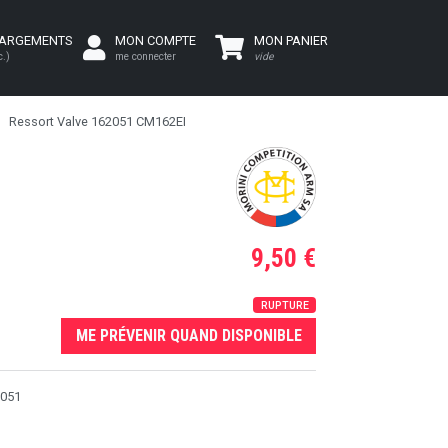
HARGEMENTS
MON COMPTE
MON PANIER
c.)
me connecter
vide
Ressort Valve 162051 CM162EI
9,50 €
RUPTURE
ME PRÉVENIR QUAND DISPONIBLE
2051