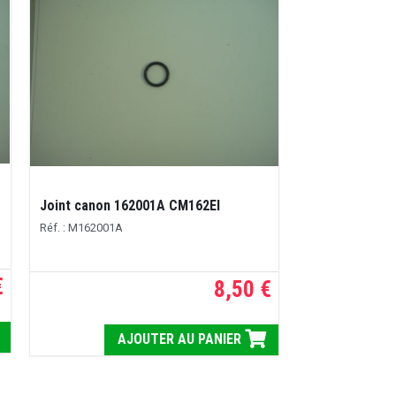
Joint canon 162001A CM162EI
Réf. : M162001A
€
8,50 €
AJOUTER AU PANIER