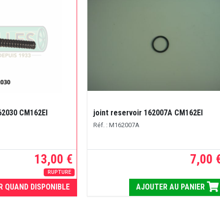
62030 CM162EI
joint reservoir 162007A CM162EI
Réf. : M162007A
13,00 €
7,00 
RUPTURE
R QUAND DISPONIBLE
AJOUTER AU PANIER