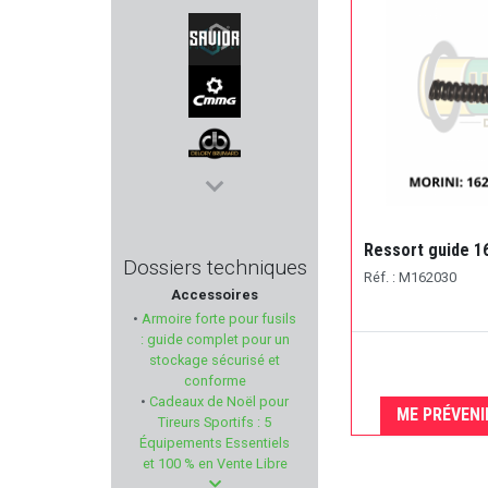
MUELA
SAVIOR EQUIPMENT
CMMG
DELORY BRUMARD
ETS LEFAUCHEUX
Ressort guide 1
Dossiers techniques
Réf. : M162030
Accessoires
MONNET
•
Armoire forte pour fusils
: guide complet pour un
GASTROCK
stockage sécurisé et
conforme
•
Cadeaux de Noël pour
AIGLE
ME PRÉVENI
Tireurs Sportifs : 5
Équipements Essentiels
PROHANDS
et 100 % en Vente Libre