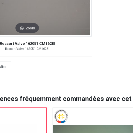
Zoom
Ressort Valve 162051 CM162EI
Ressort Valve 162051 CM162EI
lter
rences fréquemment commandées avec cet a