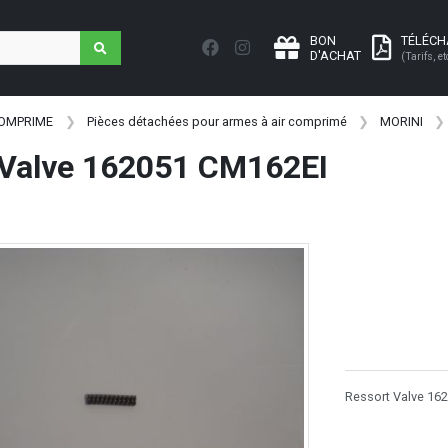
BON
TÉLÉC
D'ACHAT
(Tarifs, et
COMPRIME
Pièces détachées pour armes à air comprimé
MORINI
 Valve 162051 CM162EI
Ressort Valve 16