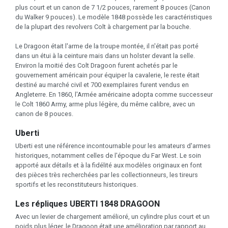
plus court et un canon de 7 1/2 pouces, rarement 8 pouces (Canon
du Walker 9 pouces). Le modèle 1848 possède les caractéristiques
de la plupart des revolvers Colt à chargement par la bouche.
Le Dragoon était l'arme de la troupe montée, il n'était pas porté
dans un étui à la ceinture mais dans un holster devant la selle.
Environ la moitié des Colt Dragoon furent achetés par le
gouvernement américain pour équiper la cavalerie, le reste était
destiné au marché civil et 700 exemplaires furent vendus en
Angleterre. En 1860, l'Armée américaine adopta comme successeur
le Colt 1860 Army, arme plus légère, du même calibre, avec un
canon de 8 pouces.
Uberti
Uberti est une référence incontournable pour les amateurs d'armes
historiques, notamment celles de l'époque du Far West. Le soin
apporté aux détails et à la fidélité aux modèles originaux en font
des pièces très recherchées par les collectionneurs, les tireurs
sportifs et les reconstituteurs historiques.
Les répliques UBERTI 1848 DRAGOON
Avec un levier de chargement amélioré, un cylindre plus court et un
poids plus léger, le Dragoon était une amélioration par rapport au