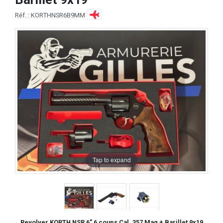
Réf. : KORTHNSR6B9MM
Tap to expand
Revolver KORTH NSR 6" 6 coups Cal. 357 Mag + Barillet 9x19