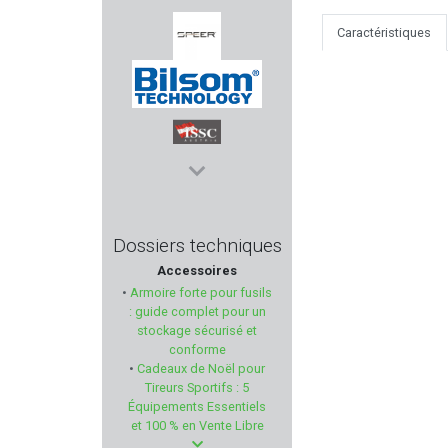
Caractéristiques
LEDWAVE
SPEER
BILSOM TECHNOLOGY
ISSC Austria
PALLAS
Dossiers techniques
Accessoires
RIETTI
•
Armoire forte pour fusils
: guide complet pour un
CUDEMAN
stockage sécurisé et
conforme
•
Cadeaux de Noël pour
BUL ARMORY
Tireurs Sportifs : 5
Équipements Essentiels
KUSTERMANN
et 100 % en Vente Libre