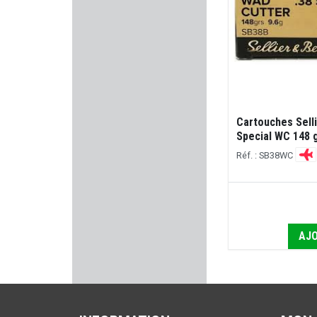
REAL AVID
MAGTECH
PERAZZI
Cartouches Selli
ZEV
Special WC 148 g
Réf. : SB38WC
Kalashnikov
MARY ARM
QSP KNIFE
AJO
KONUS
ALPHA ELITE