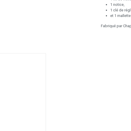
1 notice,
1 clé de rég
et 1 mallett
Fabriqué par Chap