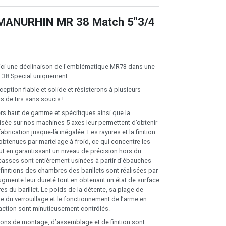
 MANURHIN MR 38 Match 5"3/4
ici une déclinaison de l'emblématique MR73 dans une
 .38 Special uniquement.
ception fiable et solide et résisterons à plusieurs
rs de tirs sans soucis !
iers haut de gamme et spécifiques ainsi que la
isée sur nos machines 5 axes leur permettent d’obtenir
abrication jusque-là inégalée. Les rayures et la finition
btenues par martelage à froid, ce qui concentre les
ut en garantissant un niveau de précision hors du
asses sont entièrement usinées à partir d’ébauches
 finitions des chambres des barillets sont réalisées par
ugmente leur dureté tout en obtenant un état de surface
s du barillet. Le poids de la détente, sa plage de
le du verrouillage et le fonctionnement de l’arme en
action sont minutieusement contrôlés.
ions de montage, d’assemblage et de finition sont