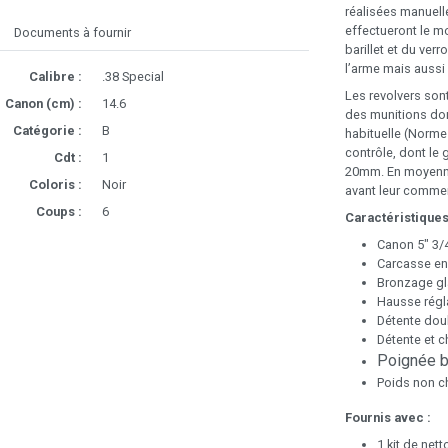
réalisées manuell
effectueront le m
Documents à fournir
barillet et du ver
l’arme mais aussi
Calibre :
.38 Special
Les revolvers son
Canon (cm) :
14.6
des munitions don
Catégorie :
B
habituelle (Norme
contrôle, dont le 
Cdt :
1
20mm. En moyenne,
Coloris :
Noir
avant leur commer
Coups :
6
Caractéristiques
Canon 5" 3/4
Carcasse en 
Bronzage gl
Hausse régla
Détente doub
Détente et c
Poignée b
Poids non ch
Fournis avec :
1 kit de net