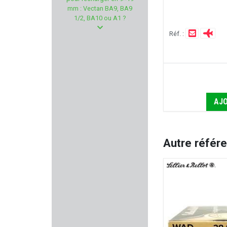
NORICA
mm : Vectan BA9, BA9
1/2, BA10 ou A1 ?
DAVIDE PEDERSOLI & C.
Réf. :
ALPEN ARMS
SPORTDOG
CHIRUCA
AJO
SUPERLATIVE ARMS
Autre référ
RTI Optics
LAPUA
ARMSCO
PINGI