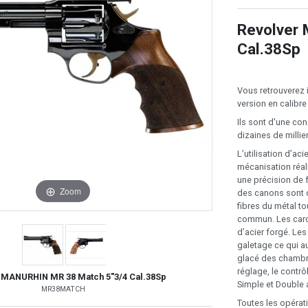
Revolver
Cal.38Sp
Vous retrouverez 
version en calibre
Ils sont d'une con
dizaines de millie
L’utilisation d’ac
mécanisation réal
une précision de f
Zoom
des canons sont o
fibres du métal to
commun. Les carc
d’acier forgé. Les
galetage ce qui a
glacé des chambre
réglage, le contrô
 MANURHIN MR 38 Match 5"3/4 Cal.38Sp
Simple et Double 
MR38MATCH
Toutes les opérat