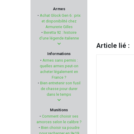
DOOGY
Armes
•
Achat Glock Gen 6 : prix
K25
et disponibilité chez
Armurerie Gilles
•
Beretta 92 : histoire
DORR
d'une légende italienne
Article lié :
VERNEY CARRON
Informations
•
Armes sans permis :
REOLINK
quelles armes peut-on
acheter légalement en
France ?
KIMBER
•
Bien entretenir son fusil
de chasse pour durer
DPM SYSTEMS
dans le temps
TUNET
Munitions
•
Comment choisir ses
CMMG
amorces selon le calibre ?
•
Bien choisir sa poudre
pour recharger en 9×19