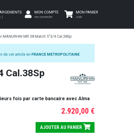
HARGEMENTS
MON COMPTE
MON PANIER
c.)
me connecter
vide
er MANURHIN MR 38 Match 5"3/4 Cal.38Sp
n de cet article en
FRANCE METROPOLITAINE
4 Cal.38Sp
ieurs fois par carte bancaire avec Alma
2.920,00 €
AJOUTER AU PANIER