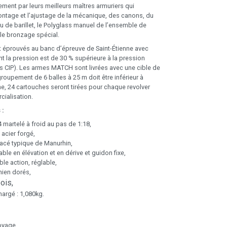
ement par leurs meilleurs maîtres armuriers qui
ontage et l’ajustage de la mécanique, des canons, du
rou de barillet, le Polyglass manuel de l’ensemble de
 le bronzage spécial.
t éprouvés au banc d’épreuve de Saint-Étienne avec
t la pression est de 30 % supérieure à la pression
s CIP). Les armes MATCH sont livrées avec une cible de
groupement de 6 balles à 25 m doit être inférieur à
 24 cartouches seront tirées pour chaque revolver
cialisation.
 :
 martelé à froid au pas de 1:18,
acier forgé,
acé typique de Manurhin,
ble en élévation et en dérive et guidon fixe,
le action, réglable,
hien dorés,
ois,
argé : 1,080kg.
toyage,