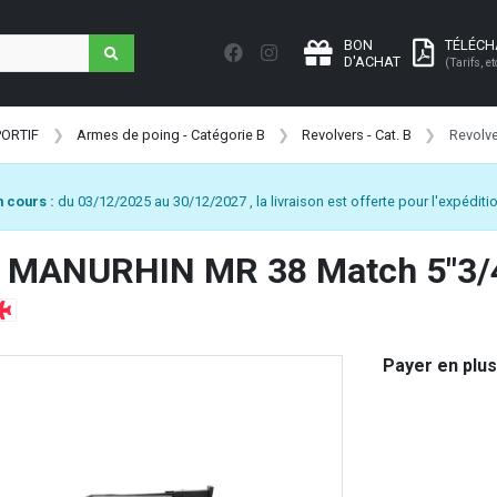
BON
TÉLÉC
D'ACHAT
(Tarifs, et
PORTIF
Armes de poing - Catégorie B
Revolvers - Cat. B
Revolv
 cours :
du 03/12/2025 au 30/12/2027 , la livraison est offerte pour l'expéditio
r MANURHIN MR 38 Match 5"3/
Payer en plus