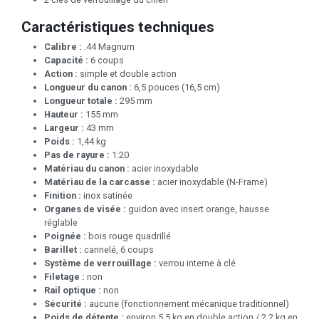
Caractéristiques techniques
Calibre :
.44 Magnum
Capacité :
6 coups
Action :
simple et double action
Longueur du canon :
6,5 pouces (16,5 cm)
Longueur totale :
295 mm
Hauteur :
155 mm
Largeur :
43 mm
Poids :
1,44 kg
Pas de rayure :
1:20
Matériau du canon :
acier inoxydable
Matériau de la carcasse :
acier inoxydable (N-Frame)
Finition :
inox satinée
Organes de visée :
guidon avec insert orange, hausse
réglable
Poignée :
bois rouge quadrillé
Barillet :
cannelé, 6 coups
Système de verrouillage :
verrou interne à clé
Filetage :
non
Rail optique :
non
Sécurité :
aucune (fonctionnement mécanique traditionnel)
Poids de détente :
environ 5,5 kg en double action / 2,2 kg en