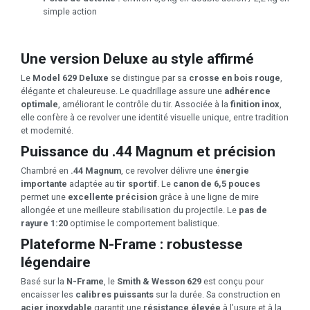
simple action
Une version Deluxe au style affirmé
Le
Model 629 Deluxe
se distingue par sa
crosse en bois rouge
,
élégante et chaleureuse. Le quadrillage assure une
adhérence
optimale
, améliorant le contrôle du tir. Associée à la
finition inox
,
elle confère à ce revolver une identité visuelle unique, entre tradition
et modernité.
Puissance du .44 Magnum et précision
Chambré en
.44 Magnum
, ce revolver délivre une
énergie
importante
adaptée au
tir sportif
. Le
canon de 6,5 pouces
permet une
excellente précision
grâce à une ligne de mire
allongée et une meilleure stabilisation du projectile. Le
pas de
rayure 1:20
optimise le comportement balistique.
Plateforme N-Frame : robustesse
légendaire
Basé sur la
N-Frame
, le
Smith & Wesson 629
est conçu pour
encaisser les
calibres puissants
sur la durée. Sa construction en
acier inoxydable
garantit une
résistance élevée
à l’usure et à la