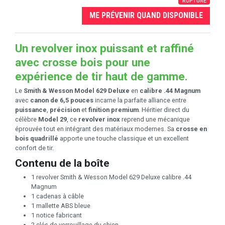
RUPTURE
ME PRÉVENIR QUAND DISPONIBLE
Un revolver inox puissant et raffiné
avec crosse bois pour une
expérience de tir haut de gamme.
Le
Smith & Wesson Model 629 Deluxe
en
calibre .44 Magnum
avec
canon de 6,5 pouces
incarne la parfaite alliance entre
puissance
,
précision
et
finition premium
. Héritier direct du
célèbre
Model 29
, ce
revolver inox
reprend une mécanique
éprouvée tout en intégrant des matériaux modernes. Sa
crosse en
bois quadrillé
apporte une touche classique et un excellent
confort de tir.
Contenu de la boîte
1 revolver Smith & Wesson Model 629 Deluxe calibre .44
Magnum
1 cadenas à câble
1 mallette ABS bleue
1 notice fabricant
2 clés de verrouillage du chien