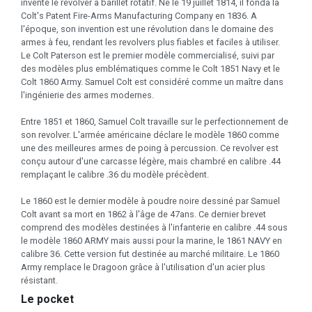
inventé le revolver à barillet rotatif. Né le 19 juillet 1814, il fonda la
Colt's Patent Fire-Arms Manufacturing Company en 1836. A
l'époque, son invention est une révolution dans le domaine des
armes à feu, rendant les revolvers plus fiables et faciles à utiliser.
Le Colt Paterson est le premier modèle commercialisé, suivi par
des modèles plus emblématiques comme le Colt 1851 Navy et le
Colt 1860 Army. Samuel Colt est considéré comme un maître dans
l'ingénierie des armes modernes.
Entre 1851 et 1860, Samuel Colt travaille sur le perfectionnement de
son revolver. L'armée américaine déclare le modèle 1860 comme
une des meilleures armes de poing à percussion. Ce revolver est
conçu autour d'une carcasse légère, mais chambré en calibre .44
remplaçant le calibre .36 du modèle précèdent.
Le 1860 est le dernier modèle à poudre noire dessiné par Samuel
Colt avant sa mort en 1862 à l'âge de 47ans. Ce dernier brevet
comprend des modèles destinées à l'infanterie en calibre .44 sous
le modèle 1860 ARMY mais aussi pour la marine, le 1861 NAVY en
calibre 36. Cette version fut destinée au marché militaire. Le 1860
Army remplace le Dragoon grâce à l'utilisation d'un acier plus
résistant.
Le pocket