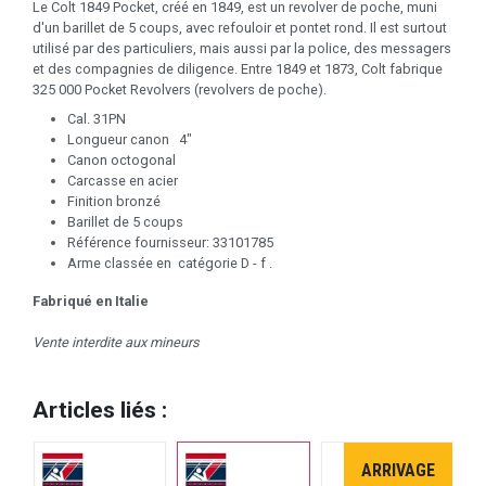
Le Colt 1849 Pocket, créé en 1849, est un revolver de poche, muni
d'un barillet de 5 coups, avec refouloir et pontet rond. Il est surtout
utilisé par des particuliers, mais aussi par la police, des messagers
et des compagnies de diligence. Entre 1849 et 1873, Colt fabrique
325 000 Pocket Revolvers (revolvers de poche).
Cal. 31PN
Longueur canon 4"
Canon octogonal
Carcasse en acier
Finition bronzé
Barillet de 5 coups
Référence fournisseur: 33101785
Arme classée en catégorie D - f .
Fabriqué en Italie
Vente interdite aux mineurs
Articles liés :
E
ARRIVAGE