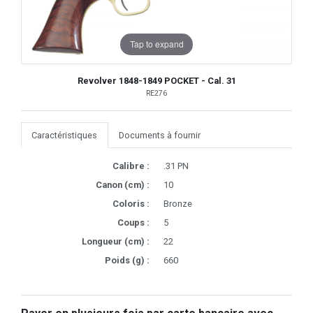
Tap to expand
Revolver 1848-1849 POCKET - Cal. 31
RE276
Caractéristiques
Documents à fournir
Calibre :
.31 PN
Canon (cm) :
10
Coloris :
Bronze
Coups :
5
Longueur (cm) :
22
Poids (g) :
660