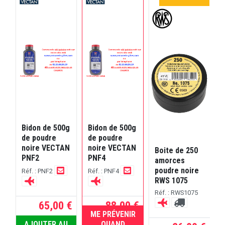
Bidon de 500g
Bidon de 500g
de poudre
de poudre
noire VECTAN
noire VECTAN
Boite de 250
R
PNF2
PNF4
s
amorces
.
poudre noire
Réf. : PNF2
Réf. : PNF4
RWS 1075
Réf. : RWS1075
65,00 €
88,00 €
ME PRÉVENIR
RUPTURE
AJOUTER AU
QUAND