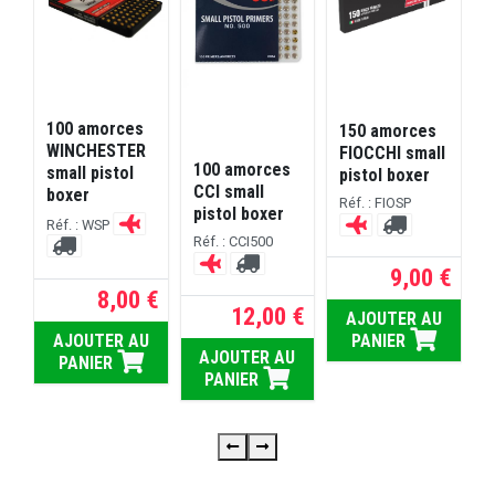
100 amorces
150 amorces
WINCHESTER
FIOCCHI small
100 amorces
small pistol
pistol boxer
CCI small
boxer
R
Réf. : FIOSP
pistol boxer
Réf. : WSP
Réf. : CCI500
9,00 €
 €
8,00 €
R
12,00 €
RE
AJOUTER AU
AJOUTER AU
PANIER
AJOUTER AU
PANIER
PANIER