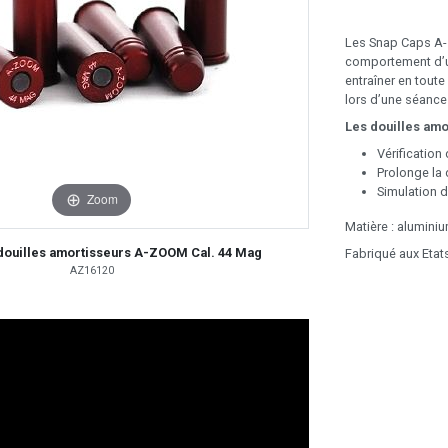
Les Snap Caps A-
comportement d’u
entraîner en toute
lors d’une séance
Les douilles amor
Vérificatio
Prolonge la 
Simulation d'
Zoom
Matière : alumini
douilles amortisseurs A-ZOOM Cal. 44 Mag
Fabriqué aux Etat
AZ16120