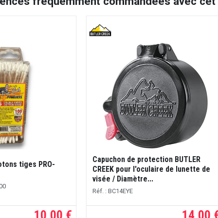
rences fréquemment commandées avec cet a
Capuchon de protection BUTLER
otons tiges PRO-
CREEK pour l'oculaire de lunette de
visée / Diamètre...
00
Réf. : BC14EYE
10,00 €
14,00 