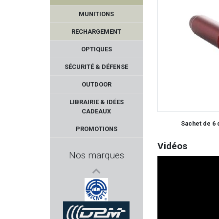
HOURVARI
MUNITIONS
DENIX
RECHARGEMENT
HAWKE
OPTIQUES
SÉCURITÉ & DÉFENSE
YILDIZ
OUTDOOR
GMT Outdoor
LIBRAIRIE & IDÉES
CADEAUX
TAYAUT
Sachet de 6 
PROMOTIONS
ZASTAVA
Vidéos
Nos marques
HOGUE
A-TEC
AHG - ANSCHUTZ