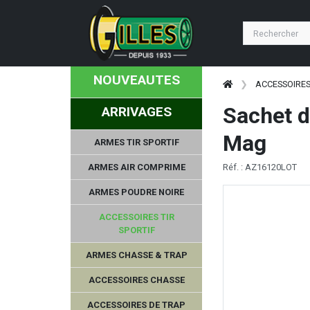
TETRA GUN
UMAREX
NOUVEAUTES
BAVARIAN TACTICAL SYSTEM
ACCESSOIRES
Sachet d
ARRIVAGES
GPS TACTICAL
Mag
ARMES TIR SPORTIF
QSP KNIFE
ARMES AIR COMPRIME
Réf. : AZ16120LOT
SWISS+TECH
ARMES POUDRE NOIRE
BSST
ACCESSOIRES TIR
SPORTIF
FRANCHI
ARMES CHASSE & TRAP
BUL ARMORY
ACCESSOIRES CHASSE
ACCESSOIRES DE TRAP