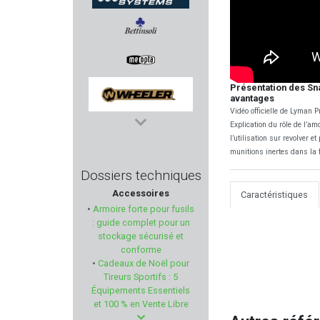
DPM SYSTEMS
BETTINSOLI
Présentation des Sn
MEOPTA
avantages
Vidéo officielle de Lyman
Explication du rôle de l’am
WHEELER
l’utilisation sur revolver 
munitions inertes dans la f
RUBBER BALLS
Dossiers techniques
Accessoires
Caractéristiques
PIERRE ARTISAN
•
Armoire forte pour fusils
: guide complet pour un
I.M.I
stockage sécurisé et
conforme
•
Cadeaux de Noël pour
FAB DEFENSE
Tireurs Sportifs : 5
Équipements Essentiels
MARLIN
et 100 % en Vente Libre