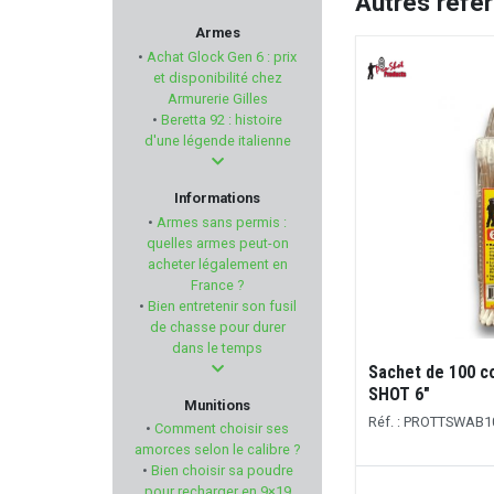
Autres réfé
FLUNATEC
Armes
•
Achat Glock Gen 6 : prix
MPF
et disponibilité chez
Armurerie Gilles
•
Beretta 92 : histoire
TIMNEY TRIGGER
d'une légende italienne
HENRY REPEATING ARMS
Informations
•
Armes sans permis :
WEENECT
quelles armes peut-on
acheter légalement en
France ?
PRECISION ARMAMENT
•
Bien entretenir son fusil
de chasse pour durer
VZ GRIPS
dans le temps
Sachet de 100 c
H & N SPORT
SHOT 6"
Munitions
Réf. : PROTTSWAB1
•
Comment choisir ses
WINCHESTER
amorces selon le calibre ?
•
Bien choisir sa poudre
pour recharger en 9×19