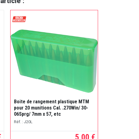
rticle :
Boite de rangement plastique MTM
pour 20 munitions Cal. .270Win/ 30-
06Sprg/ 7mm x 57, etc
Réf. : J20L
€
5,00 €