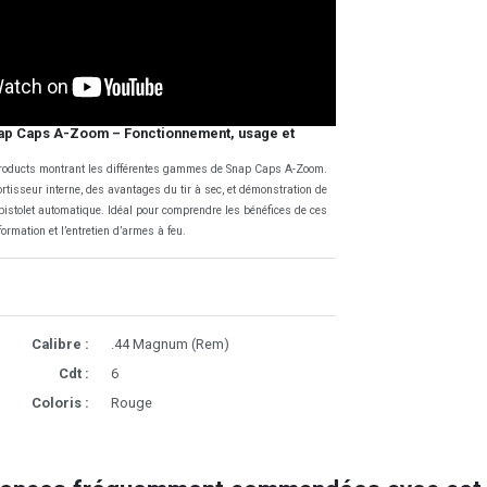
ap Caps A-Zoom – Fonctionnement, usage et
 Products montrant les différentes gammes de Snap Caps A-Zoom.
ortisseur interne, des avantages du tir à sec, et démonstration de
et pistolet automatique. Idéal pour comprendre les bénéfices de ces
ormation et l’entretien d’armes à feu.
Calibre :
.44 Magnum (Rem)
Cdt :
6
Coloris :
Rouge