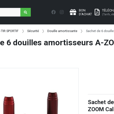
BON
TÉLÉC
D'ACHAT
(Tarifs, et
 TIR SPORTIF
Sécurité
Douille amortissante
Sachet de 6 douill
e 6 douilles amortisseurs A-Z
Sachet de
ZOOM Cal