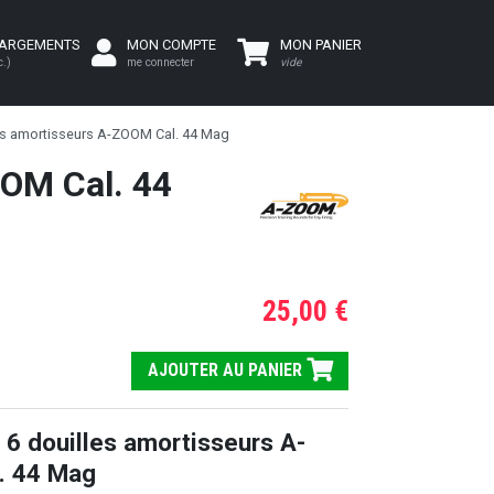
HARGEMENTS
MON COMPTE
MON PANIER
c.)
me connecter
vide
es amortisseurs A-ZOOM Cal. 44 Mag
OOM Cal. 44
25,00 €
AJOUTER AU PANIER
 6 douilles amortisseurs A-
. 44 Mag